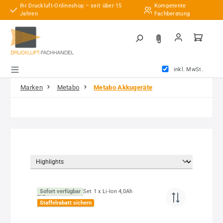
Ihr Druckluft-Onlineshop – seit über 15
Kompetente
Zum Hauptinhalt springen
Jahren
Fachberatung
inkl. MwSt.
Marken
Metabo
Metabo Akkugeräte
Sofort verfügbar
Staffelrabatt sichern