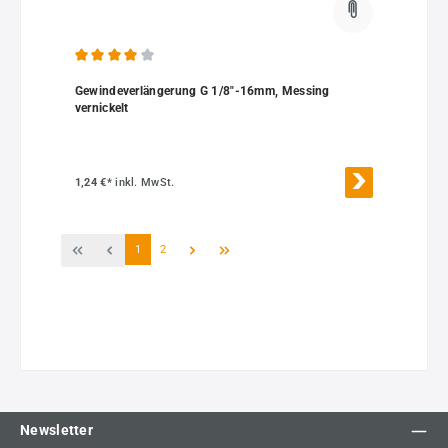
Durchschnittliche Bewertung von 4 von 5 Sternen
Gewindeverlängerung G 1/8"-16mm, Messing
vernickelt
1,24 €*
inkl. MwSt.
Seite
Seite
1
2
Newsletter