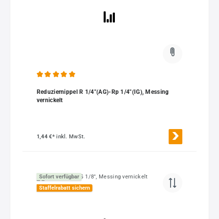
Durchschnittliche Bewertung von 5 von 5 Sternen
Reduziernippel R 1/4"(AG)-Rp 1/4"(IG), Messing
vernickelt
1,44 €*
inkl. MwSt.
Sofort verfügbar
Staffelrabatt sichern