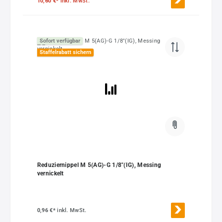
10,60 €*
inkl. MwSt.
Sofort verfügbar
Staffelrabatt sichern
Reduziernippel M 5(AG)-G 1/8"(IG), Messing
vernickelt
0,96 €*
inkl. MwSt.