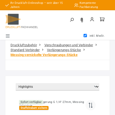
Ihr Druckluft-Onlineshop – seit über 15
Kompetente
Zum Hauptinhalt springen
Jahren
Fachberatung
inkl. MwSt.
Druckluftzubehör
Verschraubungen und Verbinder
Standard Verbinder
Verlängerungs-Stücke
Messing vernickelte Verlängerungs-Stücke
Sofort verfügbar
Staffelrabatt sichern