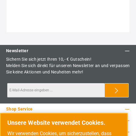
Newsletter
Sichern Sie sich jetzt Ihren 10,- € Gutschein!
Melden Sie sich direkt für unseren Newsletter an und verpassen
Sie keine Aktionen und Neuheiten mehr!
Shop Service
Rechtliche Hinweise
Unsere Website verwendet Cookies.
Service-Hotline
Wir verwenden Cookies, um sicherzustellen, dass