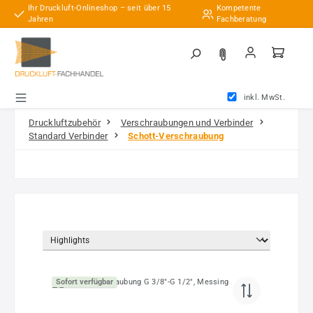
Ihr Druckluft-Onlineshop – seit über 15
Kompetente
Zum Hauptinhalt springen
Jahren
Fachberatung
inkl. MwSt.
Druckluftzubehör
Verschraubungen und Verbinder
Standard Verbinder
Schott-Verschraubung
Sofort verfügbar