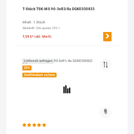
T-Stück TSK-MS 90-3xR3/8a DGKE030833
Inhalt:
1 Stück
10,12 €*
(Sie sparen 25% )
7,59 €*
inkl. MwSt.
Lieferzeit anfragen
25
%
Staffelrabatt sichern
Durchschnittliche Bewertung von 5 von 5 Sternen