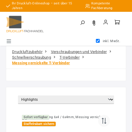
Ihr Druckluft-Onlineshop – seit über 15
Kompetente
Zum Hauptinhalt springen
Jahren
Fachberatung
inkl. MwSt.
Druckluftzubehör
Verschraubungen und Verbinder
Schnellverschraubung
T-Verbinder
Messing vernickelte T-Verbinder
Sofort verfügbar
Staffelrabatt sichern