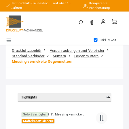
Ihr Druckluft-Onlineshop – seit über 15
Kompetente
Zum Hauptinhalt springen
Jahren
Fachberatung
inkl. MwSt.
Druckluftzubehör
Verschraubungen und Verbinder
Standard Verbinder
Muttern
Gegenmuttern
Messing vernickelte Gegenmuttern
Sofort verfügbar
Staffelrabatt sichern