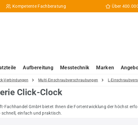
Kompetente Fachberatung
Über 400.00
atzteile
Aufbereitung
Messtechnik
Marken
Angebo
ck-Verbindungen
Multi-Einschraubverschraubungen
L-Einschraubver
rie Click-Clock
ft-Fachhandel GmbH bietet Ihnen die Fortentwicklung der höchst erfo
 schnell, einfach und praktisch.