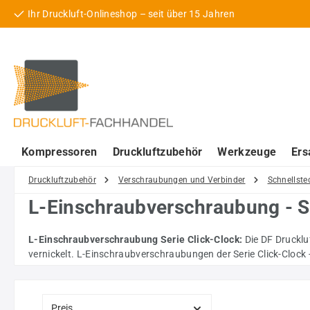
Ihr Druckluft-Onlineshop – seit über 15 Jahren
 Hauptinhalt springen
Zur Suche springen
Zur Hauptnavigation springen
Kompressoren
Druckluftzubehör
Werkzeuge
Ers
Druckluftzubehör
Verschraubungen und Verbinder
Schnellste
L-Einschraubverschraubung - Se
L-Einschraubverschraubung Serie Click-Clock:
Die DF Drucklu
vernickelt. L-Einschraubverschraubungen der Serie Click-Clock -
Preis