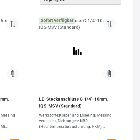
Sofort verfügbar
6mm,
LE-Steckanschluss G 1/4"-10mm,
IQS-MSV (Standard)
: Messing
Werkstoffe:Körper und Lösering: Messing
vernickelt, Dichtungen: NBR
M),
(Hochtemperaturausführung: FKM),
 Montage
Haltekrallen: Edelstahl (Bei der Montage
ie
werden ausschließlich silikonfreie