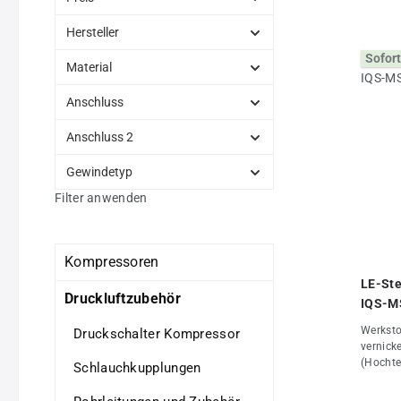
Hersteller
Sofort
Material
Anschluss
Anschluss 2
Gewindetyp
Filter anwenden
Kompressoren
LE-Ste
Druckluftzubehör
IQS-M
Werksto
Druckschalter Kompressor
vernick
(Hochte
Schlauchkupplungen
Haltekr
werden a