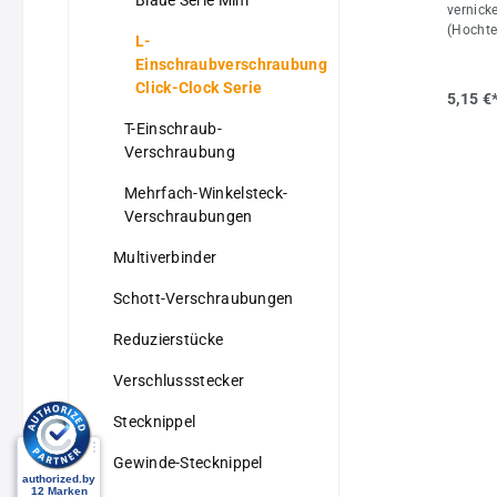
Blaue Serie Mini
vernick
(Hochte
L-
Haltekr
Einschraubverschraubung
werden a
Click-Clock Serie
Dichtun
5,15 €
verwend
T-Einschraub-
max. +8
-20°C b
Verschraubung
bis 16 
Drucklu
Mehrfach-Winkelsteck-
GaseVort
Verschraubungen
•stabil
Ganzmet
Multiverbinder
7, M 8 x
verfügba
Schott-Verschraubungen
Einschr
Ring ab
Reduzierstücke
Eigens
1/8"D (
Verschlussstecker
+80Gewi
Stecknippel
Gewinde-Stecknippel