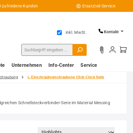
0 zufriedene Kunden
Ersatzteil-Service
Kontakt
inkl. MwSt.
te
Unternehmen
Info-Center
Service
schraubung
L-Einschraubverschraubung Click-Clock Serie
lgreichen Schnellsteckverbinder-Serie im Material Messing