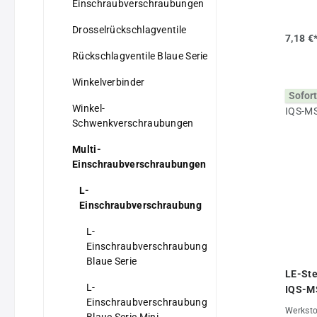
Einschraubverschraubungen
Haltekr
werden a
Drosselrückschlagventile
Dichtun
7,18 €
verwend
Rückschlagventile Blaue Serie
max. +8
-20°C b
Winkelverbinder
bis 16 
Sofort
Drucklu
Winkel-
GaseVort
•stabil
Schwenkverschraubungen
Ganzmet
7, M 8 x
Multi-
verfügba
Einschraubverschraubungen
Einschr
Ring ab
L-
Eigens
Einschraubverschraubung
3/8"D (
bis +80
L-
Einschraubverschraubung
Blaue Serie
LE-Ste
L-
IQS-M
Einschraubverschraubung
Werksto