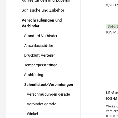
Rohrleitungen und Zubehör
Dichtun
5,20 €
verwend
Schläuche und Zubehör
max. +8
-20°C b
Verschraubungen und
bis 16 
Verbinder
Sofort
Drucklu
GaseVort
Standard Verbinder
•stabil
Ganzmet
Anschlussstücke
7, M 8 x
verfügba
Druckluft Verteiler
Einschr
Ring ab
Eigens
Tempergussfittinge
1/4"D (
+80Gewi
Stahlfittings
Schnellsteck-Verbindungen
LE-Ste
Verschraubungen gerade
IQS-M
Verbinder gerade
Werksto
vernick
Winkel-
(Hochte