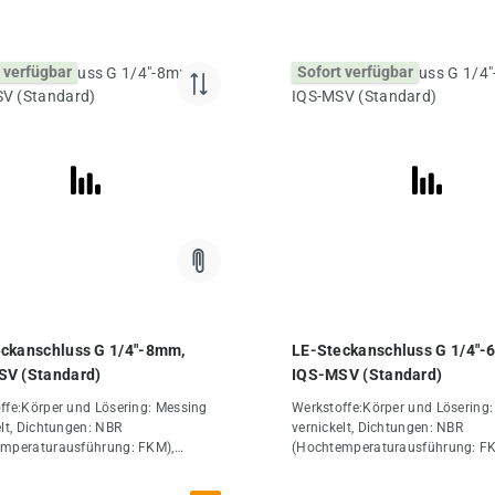
 verfügbar
Sofort verfügbar
ckanschluss G 1/4"-8mm,
LE-Steckanschluss G 1/4"-
SV (Standard)
IQS-MSV (Standard)
ffe:Körper und Lösering: Messing
Werkstoffe:Körper und Lösering
elt, Dichtungen: NBR
vernickelt, Dichtungen: NBR
mperaturausführung: FKM),
(Hochtemperaturausführung: FK
allen: Edelstahl (Bei der Montage
Haltekrallen: Edelstahl (Bei der
usschließlich silikonfreie
werden ausschließlich silikonfre