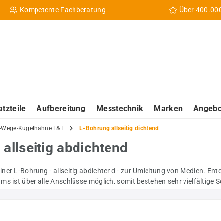
Kompetente Fachberatung
Über 400.00
atzteile
Aufbereitung
Messtechnik
Marken
Angebo
-Wege-Kugelhähne L&T
L-Bohrung allseitig dichtend
llseitig abdichtend
iner L-Bohrung - allseitig abdichtend - zur Umleitung von Medien. E
ums ist über alle Anschlüsse möglich, somit bestehen sehr vielfältige S