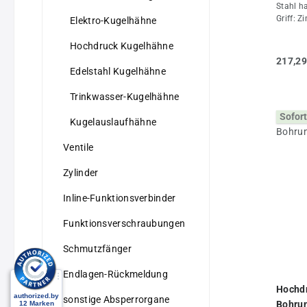
Stahl h
Griff: 
Elektro-Kugelhähne
Alumini
verzink
Hochdruck Kugelhähne
+80°CEi
217,29
(Wasser
Edelstahl Kugelhähne
Eingang
anlegen
Trinkwasser-Kugelhähne
Versetz
Sofort
zu Stel
Kugelauslaufhähne
Standar
Stellun
Ventile
Druckbe
(PN 400
Zylinder
brünier
Eigens
Inline-Funktionsverbinder
(mm)25P
420Aus
Funktionsverschraubungen
(mm)14E
SW14Ers
Schmutzfänger
SW14 GK
Endlagen-Rückmeldung
Hochdr
sonstige Absperrorgane
Bohrun