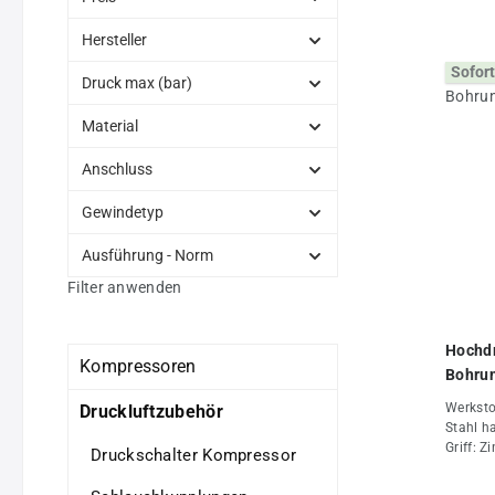
Hersteller
Sofort
Druck max (bar)
Material
Anschluss
Gewindetyp
Ausführung - Norm
Filter anwenden
Hochdr
Kompressoren
Bohrun
Werksto
Druckluftzubehör
Stahl h
Griff: 
Druckschalter Kompressor
Alumini
verzink