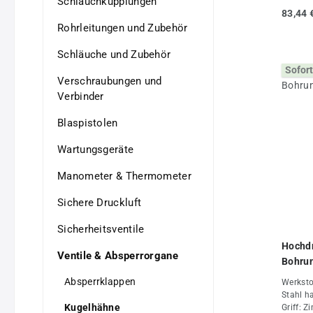
Schlauchkupplungen
+80°CEi
83,44 
(Wasser
Rohrleitungen und Zubehör
Eingang
anlegen
Schläuche und Zubehör
Versetz
Sofort
zu Stel
Verschraubungen und
Standar
Verbinder
Stellun
Druckbe
(PN 400
Blaspistolen
brünier
Eigens
Wartungsgeräte
1/2"DN 
500Aus
Manometer & Thermometer
(mm)9Er
SW9Ersa
Sichere Druckluft
GKGewic
Sicherheitsventile
Hochdr
Ventile & Absperrorgane
Bohrun
Absperrklappen
Werksto
Stahl h
Kugelhähne
Griff: 