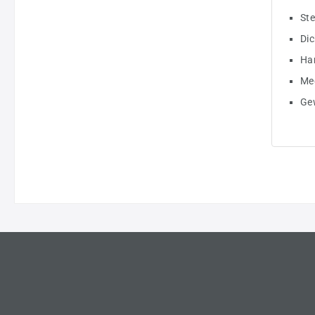
Ste
Dic
Han
Me
Ge