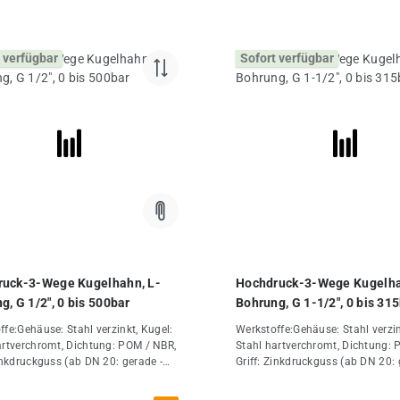
 verfügbar
Sofort verfügbar
uck-3-Wege Kugelhahn, L-
Hochdruck-3-Wege Kugelha
g, G 1/2", 0 bis 500bar
Bohrung, G 1-1/2", 0 bis 31
ffe:Gehäuse: Stahl verzinkt, Kugel:
Werkstoffe:Gehäuse: Stahl verzin
artverchromt, Dichtung: POM / NBR,
Stahl hartverchromt, Dichtung: 
Zinkdruckguss (ab DN 20: gerade -
Griff: Zinkdruckguss (ab DN 20: 
um, gekröpft - Stahl
Aluminium, gekröpft - Stahl
t)Temperaturbereich:-10°C bis
verzinkt)Temperaturbereich:-10°