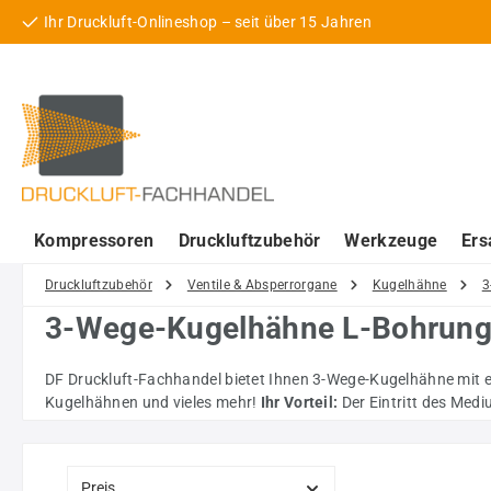
Ihr Druckluft-Onlineshop – seit über 15 Jahren
 Hauptinhalt springen
Zur Suche springen
Zur Hauptnavigation springen
Kompressoren
Druckluftzubehör
Werkzeuge
Ers
Druckluftzubehör
Ventile & Absperrorgane
Kugelhähne
3
3-Wege-Kugelhähne L-Bohrung a
DF Druckluft-Fachhandel bietet Ihnen 3-Wege-Kugelhähne mit e
Kugelhähnen und vieles mehr!
Ihr Vorteil:
Der Eintritt des Medi
Preis