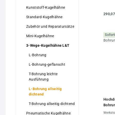
Alumini
Kunststoff-Kugelhähne
verzink
+80°CEi
290,07
(Wasser
Standard-Kugelhähne
Eingang
anlegen
Zubehör und Reparatursätze
Versetz
Sofort
zu Stel
Mini-Kugelhähne
Standar
Stellun
3-Wege-Kugelhähne L&T
Druckbe
(PN 400
L-Bohrung
brünier
Eigens
L-Bohrung-geflanscht
(mm)25P
350Aus
T-Bohrung leichte
3 Seite
Ausführung
Alu ger
gekröpf
L-Bohrung allseitig
dichtend
Hochdr
T-Bohrung allseitig dichtend
Bohrun
Werksto
Pneumatische Kugelhähne