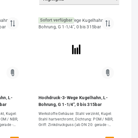
Sofort verfügbar
hn, L-
Hochdruck-3-Wege Kugelhahn, L-
5bar
Bohrung, G 1-1/4", 0 bis 315bar
kt, Kugel:
Werkstoffe:Gehäuse: Stahl verzinkt, Kugel:
POM / NBR,
Stahl hartverchromt, Dichtung: POM / NBR,
gerade -
Griff: Zinkdruckguss (ab DN 20: gerade -
Aluminium, gekröpft - Stahl
C bis
verzinkt)Temperaturbereich:-10°C bis