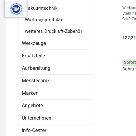
Vakuumtechnik
Werksto
Stahl h
Griff: 
Wartungsprodukte
Alumini
verzink
weiteres Druckluft-Zubehör
+80°CEi
122,21
(Wasser
Werkzeuge
Eingang
anlegen
Ersatzteile
Versetz
Sofort
zu Stel
Aufbereitung
Standar
Stellun
Druckbe
Messtechnik
(PN 400
brünier
Marken
Eigens
3/8"DN 
Angebote
400Aus
3 Seite
Unternehmen
geradeG
gekröpf
Info-Center