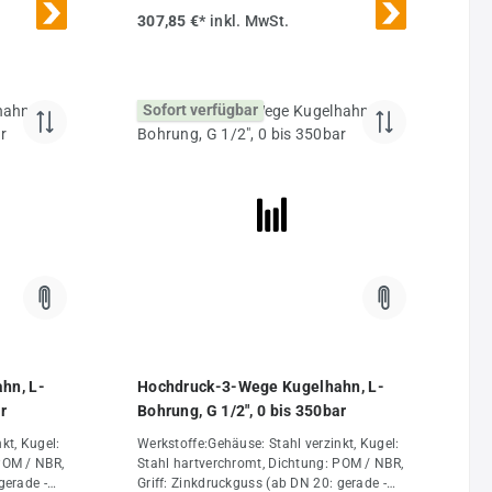
e, Heizöl
+80°CEinsatzbereich:Hydrauliköle, Heizöl
307,85 €*
inkl. MwSt.
h uns).
(Wasser nur nach Freigabe durch uns).
lbohrung
Eingangsdruck nur an der Mittelbohrung
rch
anlegen.Schaltstellung:Kann durch
ß Tabelle
Versetzen des Handgriffes gemäß Tabelle
Sofort verfügbar
.
zu Stellung T4 verändert werden.
ist
Standardstellung bei T-Bohrung ist
de -NPT,
Stellung T1.Optional:NPT-Gewinde -NPT,
3 Seiten
Druckbeaufschlagung von allen 3 Seiten
ehäuse
(PN 400, >= G 1/2": PN 350), Gehäuse
brüniert -D3Weitere
gGG 1-
Eigenschaften:BohrungL-BohrungGG 1-
1/4"DN (mm)25PN (bar)0 bis
315AusführungStandardSW
G KH
(mm)14Ersatzgriffe Alu geradeG KH
tG KH
SW14Ersatzgriffe Stahl gekröpftG KH
SW14 GKGewicht2,3 kg / Stk.
hn, L-
Hochdruck-3-Wege Kugelhahn, L-
ar
Bohrung, G 1/2", 0 bis 350bar
kt, Kugel:
Werkstoffe:Gehäuse: Stahl verzinkt, Kugel:
POM / NBR,
Stahl hartverchromt, Dichtung: POM / NBR,
gerade -
Griff: Zinkdruckguss (ab DN 20: gerade -