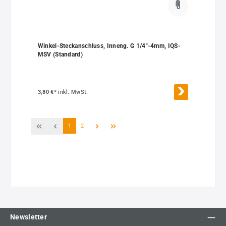
Winkel-Steckanschluss, Inneng. G 1/4"-4mm, IQS-
MSV (Standard)
3,80 €*
inkl. MwSt.
Seite
Seite
1
2
Newsletter