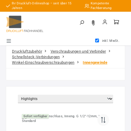
Ihr Druckluft-Onlineshop – seit über 15
Kompetente
Zum Hauptinhalt springen
Jahren
Fachberatung
inkl. MwSt.
Druckluftzubehör
Verschraubungen und Verbinder
Schnellsteck-Verbindungen
Winkel-Einschraubverschraubungen
Innengewinde
Sofort verfügbar