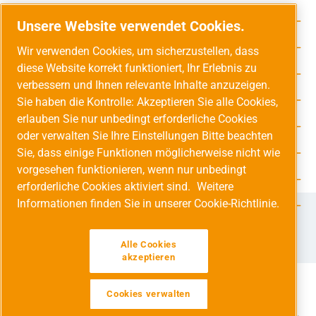
Rechtliche Hinweise
Unsere Website verwendet Cookies.
Service-Hotline
Wir verwenden Cookies, um sicherzustellen, dass
diese Website korrekt funktioniert, Ihr Erlebnis zu
Unsere Vorteile
verbessern und Ihnen relevante Inhalte anzuzeigen.
Versandarten
Sie haben die Kontrolle: Akzeptieren Sie alle Cookies,
erlauben Sie nur unbedingt erforderliche Cookies
Zahlungsarten
oder verwalten Sie Ihre Einstellungen Bitte beachten
Sie, dass einige Funktionen möglicherweise nicht wie
Adresse
vorgesehen funktionieren, wenn nur unbedingt
Umweltschutz & Partnerschaft
erforderliche Cookies aktiviert sind.
Weitere
Informationen finden Sie in unserer Cookie-Richtlinie.
Jetzt auf Social Media folgen!
Facebook
Instagram
YouTube
LinkedIn
Xing
Alle Cookies
akzeptieren
Cookies verwalten
Alle Preise inkl. gesetzl. Mehrwertsteuer zzgl.
Versandkosten
und ggf. Nachnahmegebühren, wenn nicht anders angegeben.
Werkzeugleiste anzeigen