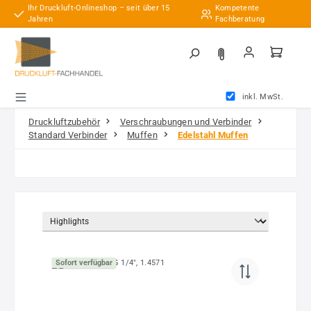
Ihr Druckluft-Onlineshop – seit über 15
Kompetente
Zum Hauptinhalt springen
Jahren
Fachberatung
inkl. MwSt.
Druckluftzubehör
Verschraubungen und Verbinder
Standard Verbinder
Muffen
Edelstahl Muffen
Sofort verfügbar