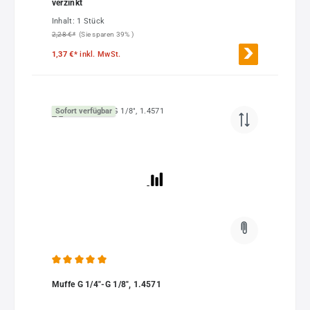
verzinkt
Inhalt:
1 Stück
2,28 €*
(Sie sparen 39% )
1,37 €*
inkl. MwSt.
Sofort verfügbar
Durchschnittliche Bewertung von 5 von 5 Sternen
Muffe G 1/4"-G 1/8", 1.4571