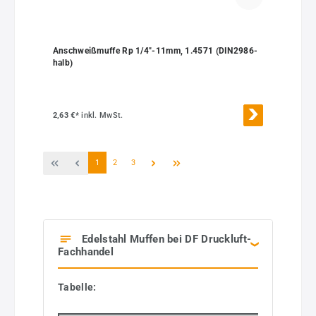
Anschweißmuffe Rp 1/4"-11mm, 1.4571 (DIN2986-
halb)
2,63 €*
inkl. MwSt.
Seite
Seite
Seite
1
2
3
Edelstahl Muffen bei DF Druckluft-
Fachhandel
Tabelle: