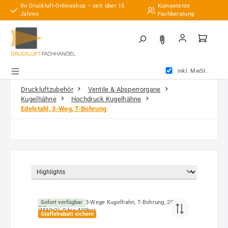
Ihr Druckluft-Onlineshop – seit über 15
Kompetente
Zum Hauptinhalt springen
Jahren
Fachberatung
inkl. MwSt.
Druckluftzubehör
Ventile & Absperrorgane
Kugelhähne
Hochdruck Kugelhähne
Edelstahl, 3-Weg, T-Bohrung
Sofort verfügbar
Staffelrabatt sichern