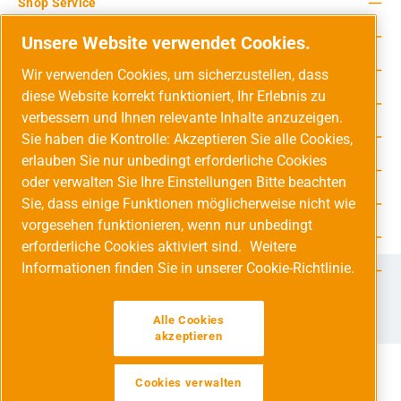
Shop Service
Rechtliche Hinweise
Unsere Website verwendet Cookies.
Service-Hotline
Wir verwenden Cookies, um sicherzustellen, dass
diese Website korrekt funktioniert, Ihr Erlebnis zu
Unsere Vorteile
verbessern und Ihnen relevante Inhalte anzuzeigen.
Versandarten
Sie haben die Kontrolle: Akzeptieren Sie alle Cookies,
erlauben Sie nur unbedingt erforderliche Cookies
Zahlungsarten
oder verwalten Sie Ihre Einstellungen Bitte beachten
Sie, dass einige Funktionen möglicherweise nicht wie
Adresse
vorgesehen funktionieren, wenn nur unbedingt
Umweltschutz & Partnerschaft
erforderliche Cookies aktiviert sind.
Weitere
Informationen finden Sie in unserer Cookie-Richtlinie.
Jetzt auf Social Media folgen!
Facebook
Instagram
YouTube
LinkedIn
Xing
Alle Cookies
akzeptieren
Cookies verwalten
Alle Preise inkl. gesetzl. Mehrwertsteuer zzgl.
Versandkosten