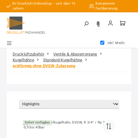
Ihr Druckluft-Onlineshop – seit über 15
Kompetente
Zum Hauptinhalt springen
Jahren
Fachberatung
inkl. MwSt.
Druckluftzubehör
Ventile & Absperrorgane
Kugelhähne
Standard-Kugelhähne
eckförmig ohne DVGW-Zulassung
Sofort verfügbar