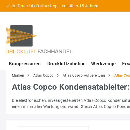
Ihr Druckluft-Onlineshop – seit über 15 Jahren
 Hauptinhalt springen
Zur Suche springen
Zur Hauptnavigation springen
Kompressoren
Druckluftzubehör
Werkzeuge
Ers
Marken
Atlas Copco
Atlas Copco Aufbereitung
Atlas Co
Atlas Copco Kondensatableiter: 
Die elektronischen, niveaugesteuerten Atlas Copco Kondensatab
einen minimalen Wartungsaufwand. Gleich Atlas Copco Konden