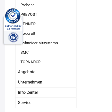
Prebena
PREVOST
RENNER
Rodcraft
Schneider airsystems
SMC
TORNADOR
Angebote
Unternehmen
Info-Center
Service