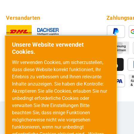
Versandarten
Zahlungsa
Unsere Website verwendet
Cookies.
Wir verwenden Cookies, um sicherzustellen,
dass diese Website korrekt funktioniert, Ihr
Erlebnis zu verbessern und Ihnen relevante
Inhalte anzuzeigen. Sie haben die Kontrolle:
Akzeptieren Sie alle Cookies, erlauben Sie nur
unbedingt erforderliche Cookies oder
verwalten Sie Ihre Einstellungen Bitte
beachten Sie, dass einige Funktionen
möglicherweise nicht wie vorgesehen
funktionieren, wenn nur unbedingt