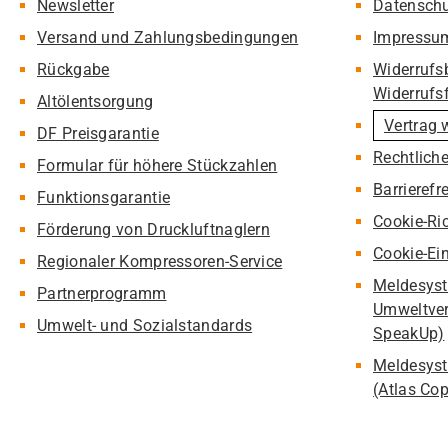
Newsletter
Datensch
Versand und Zahlungsbedingungen
Impressu
Rückgabe
Widerrufs
Widerrufs
Altölentsorgung
Vertrag 
DF Preisgarantie
Rechtlich
Formular für höhere Stückzahlen
Barrierefr
Funktionsgarantie
Cookie-Ric
Förderung von Druckluftnaglern
Cookie-Ei
Regionaler Kompressoren-Service
Meldesyst
Partnerprogramm
Umweltver
Umwelt- und Sozialstandards
SpeakUp)
Meldesyst
(Atlas Co