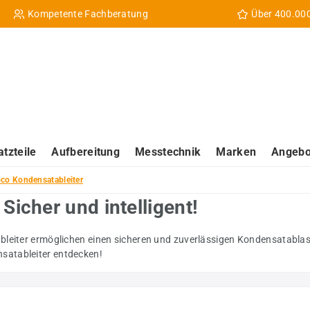
Kompetente Fachberatung
Über 400.00
atzteile
Aufbereitung
Messtechnik
Marken
Angebo
pco Kondensatableiter
Sicher und intelligent!
leiter ermöglichen einen sicheren und zuverlässigen Kondensatablass: 
satableiter entdecken!