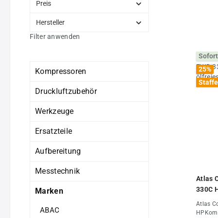
Preis
Hersteller
Filter anwenden
Sofort
25
%
Kompressoren
Staffe
Druckluftzubehör
Werkzeuge
Ersatzteile
Aufbereitung
Messtechnik
Atlas 
330C H
Marken
Konde
Atlas C
ABAC
HPKompa