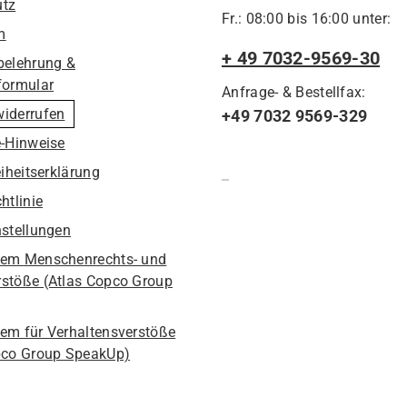
utz
Fr.: 08:00 bis 16:00 unter:
m
+ 49 7032-9569-30
belehrung &
formular
Anfrage- & Bestellfax:
widerrufen
+49 7032 9569-329
e-Hinweise
eiheitserklärung
htlinie
nstellungen
em Menschenrechts- und
stöße (Atlas Copco Group
em für Verhaltensverstöße
pco Group SpeakUp)