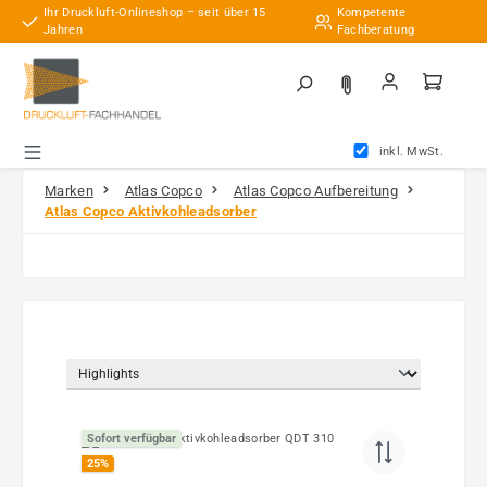
Ihr Druckluft-Onlineshop – seit über 15
Kompetente
Zum Hauptinhalt springen
Jahren
Fachberatung
inkl. MwSt.
Marken
Atlas Copco
Atlas Copco Aufbereitung
Atlas Copco Aktivkohleadsorber
Sofort verfügbar
25
%