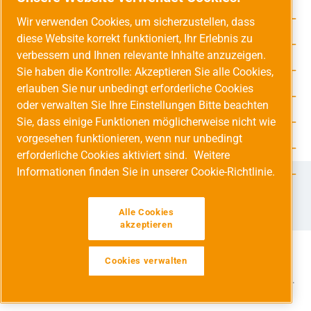
Service-Hotline
Wir verwenden Cookies, um sicherzustellen, dass
diese Website korrekt funktioniert, Ihr Erlebnis zu
Unsere Vorteile
verbessern und Ihnen relevante Inhalte anzuzeigen.
Versandarten
Sie haben die Kontrolle: Akzeptieren Sie alle Cookies,
erlauben Sie nur unbedingt erforderliche Cookies
Zahlungsarten
oder verwalten Sie Ihre Einstellungen Bitte beachten
Sie, dass einige Funktionen möglicherweise nicht wie
Adresse
vorgesehen funktionieren, wenn nur unbedingt
Umweltschutz & Partnerschaft
erforderliche Cookies aktiviert sind.
Weitere
Informationen finden Sie in unserer Cookie-Richtlinie.
Jetzt auf Social Media folgen!
Facebook
Instagram
YouTube
LinkedIn
Xing
Alle Cookies
akzeptieren
Cookies verwalten
Alle Preise inkl. gesetzl. Mehrwertsteuer zzgl.
Versandkosten
und ggf. Nachnahmegebühren, wenn nicht anders angegeben.
Werkzeugleiste anzeigen
© 2026 Druckluft Fachhandel GmbH - Alle Rechte vorbehalten.