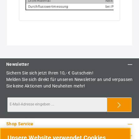
Dichtmaterial
NBR
Durchflusswertmessung
bei P1 = 8 bar, P2 = 
Newsletter
Sichern Sie sich jetzt Ihren 10,- € Gutschein!
Melden Sie sich direkt für unseren Newsletter an und verpassen
Sie keine Aktionen und Neuheiten mehr!
Shop Service
Rechtliche Hinweise
Unsere Website verwendet Cookies.