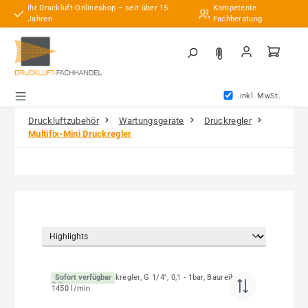
Ihr Druckluft-Onlineshop – seit über 15
Kompetente
Zum Hauptinhalt springen
Jahren
Fachberatung
inkl. MwSt.
Druckluftzubehör
Wartungsgeräte
Druckregler
Multifix-Mini Druckregler
Sofort verfügbar