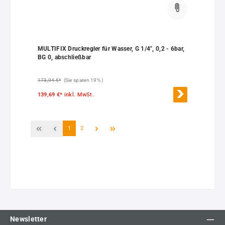
MULTIFIX Druckregler für Wasser, G 1/4", 0,2 - 6bar,
BG 0, abschließbar
173,94 €*
(Sie sparen 19% )
139,69 €*
inkl. MwSt.
Seite
Seite
1
2
Newsletter