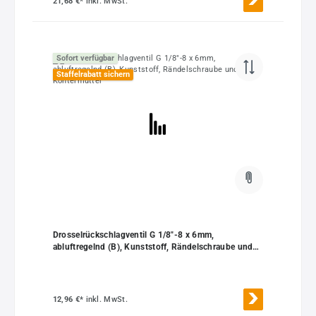
21,68 €*
inkl. MwSt.
Sofort verfügbar
Staffelrabatt sichern
Drosselrückschlagventil G 1/8"-8 x 6mm,
abluftregelnd (B), Kunststoff, Rändelschraube und
Kontermutter
12,96 €*
inkl. MwSt.