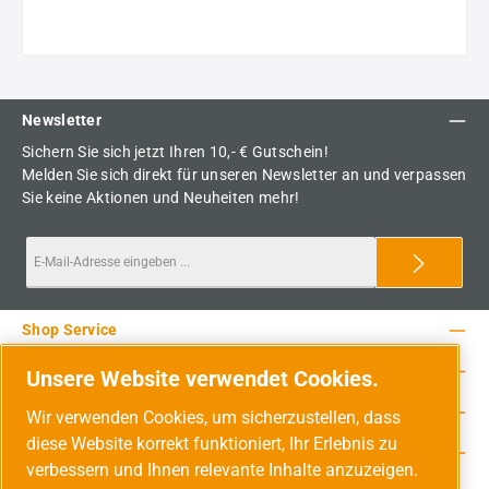
Newsletter
Sichern Sie sich jetzt Ihren 10,- € Gutschein!
Melden Sie sich direkt für unseren Newsletter an und verpassen
Sie keine Aktionen und Neuheiten mehr!
Shop Service
Rechtliche Hinweise
Unsere Website verwendet Cookies.
Service-Hotline
Wir verwenden Cookies, um sicherzustellen, dass
diese Website korrekt funktioniert, Ihr Erlebnis zu
Unsere Vorteile
verbessern und Ihnen relevante Inhalte anzuzeigen.