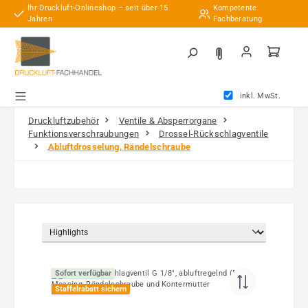
Ihr Druckluft-Onlineshop – seit über 15
Kompetente
Zum Hauptinhalt springen
Jahren
Fachberatung
inkl. MwSt.
Druckluftzubehör
Ventile & Absperrorgane
Funktionsverschraubungen
Drossel-Rückschlagventile
Abluftdrosselung, Rändelschraube
Sofort verfügbar
Staffelrabatt sichern