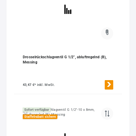
Drosselrückschlagventil G 1/2", abluftregelnd (B),
Messing
43,47 €*
inkl. MwSt.
Sofort verfügbar
Staffelrabatt sichern