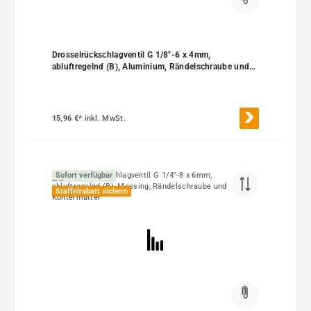
Drosselrückschlagventil G 1/8"-6 x 4mm,
abluftregelnd (B), Aluminium, Rändelschraube und
Kontermutter
15,96 €*
inkl. MwSt.
Sofort verfügbar
Staffelrabatt sichern