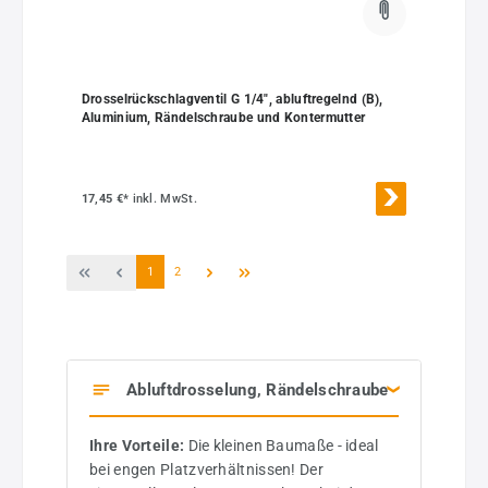
Drosselrückschlagventil G 1/4", abluftregelnd (B),
Aluminium, Rändelschraube und Kontermutter
17,45 €*
inkl. MwSt.
Seite
Seite
1
2
Abluftdrosselung, Rändelschraube
Ihre Vorteile:
Die kleinen Baumaße - ideal
bei engen Platzverhältnissen! Der