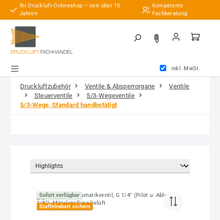
Ihr Druckluft-Onlineshop – seit über 15
Kompetente
Zum Hauptinhalt springen
Jahren
Fachberatung
inkl. MwSt.
Druckluftzubehör
Ventile & Absperrorgane
Ventile
Steuerventile
5/3-Wegeventile
5/3-Wege, Standard handbetätigt
Sofort verfügbar
Staffelrabatt sichern