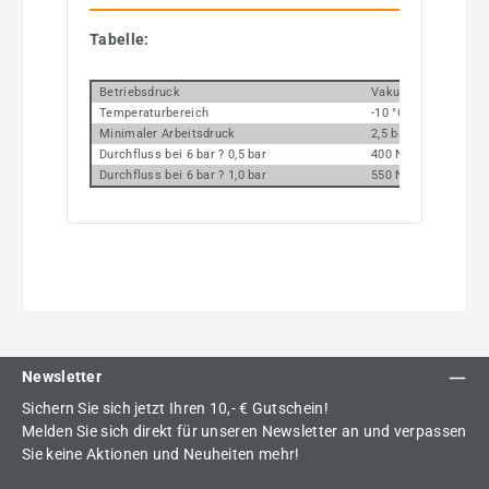
Tabelle:
Betriebsdruck
Vakuum bis 10 bar
Temperaturbereich
-10 °C bis +60 °C
Minimaler Arbeitsdruck
2,5 bar (monostabil) 
Durchfluss bei 6 bar ? 0,5 bar
400 Nl/min (G 1/8),
Durchfluss bei 6 bar ? 1,0 bar
550 Nl/min (G 1/8),
Newsletter
Sichern Sie sich jetzt Ihren 10,- € Gutschein!
Melden Sie sich direkt für unseren Newsletter an und verpassen
Sie keine Aktionen und Neuheiten mehr!