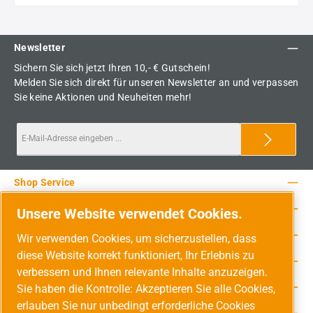
Newsletter
Sichern Sie sich jetzt Ihren 10,- € Gutschein!
Melden Sie sich direkt für unseren Newsletter an und verpassen
Sie keine Aktionen und Neuheiten mehr!
Shop Service
Rechtliche Hinweise
Unsere Website verwendet Cookies.
Service-Hotline
Wir verwenden Cookies, um sicherzustellen, dass
diese Website korrekt funktioniert, Ihr Erlebnis zu
Unsere Vorteile
verbessern und Ihnen relevante Inhalte anzuzeigen.
Versandarten
Sie haben die Kontrolle: Akzeptieren Sie alle Cookies,
erlauben Sie nur unbedingt erforderliche Cookies
Zahlungsarten