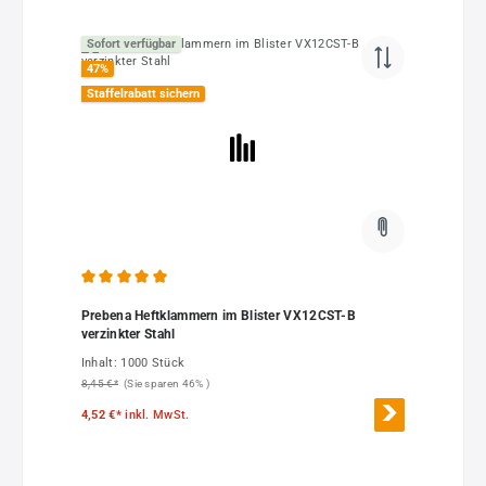
Sofort verfügbar
47
%
Staffelrabatt sichern
Durchschnittliche Bewertung von 5 von 5 Sternen
Prebena Heftklammern im Blister VX12CST-B
verzinkter Stahl
Inhalt:
1000 Stück
8,45 €*
(Sie sparen 46% )
4,52 €*
inkl. MwSt.