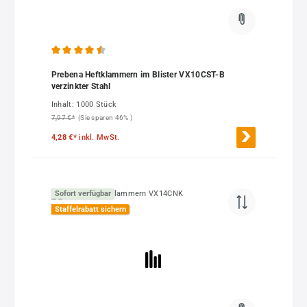
Durchschnittliche Bewertung von 4.5 von 5 Sternen
Prebena Heftklammern im Blister VX10CST-B
verzinkter Stahl
Inhalt:
1000 Stück
7,97 €*
(Sie sparen 46% )
4,28 €*
inkl. MwSt.
Sofort verfügbar
Staffelrabatt sichern