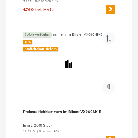
9,16 €*
(Sie sparen 48% )
4,76 €*
inkl. MwSt.
Sofort verfügbar
40
%
Staffelrabatt sichern
Prebena Heftklammern im Blister VX06CNK-B
Inhalt:
2000 Stück
10,71 €*
(Sie sparen 39% )