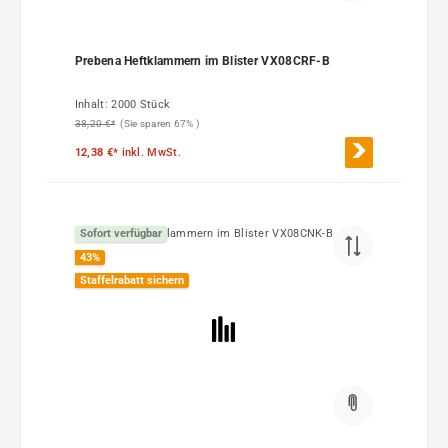
Prebena Heftklammern im Blister VX08CRF-B
Inhalt:
2000 Stück
38,20 €*
(Sie sparen 67% )
12,38 €*
inkl. MwSt.
Sofort verfügbar
43
%
Staffelrabatt sichern