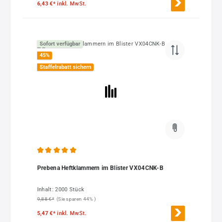
6,43 €*
inkl. MwSt.
Sofort verfügbar
45
%
Staffelrabatt sichern
Durchschnittliche Bewertung von 5 von 5 Sternen
Prebena Heftklammern im Blister VX04CNK-B
Inhalt:
2000 Stück
9,88 €*
(Sie sparen 44% )
5,47 €*
inkl. MwSt.