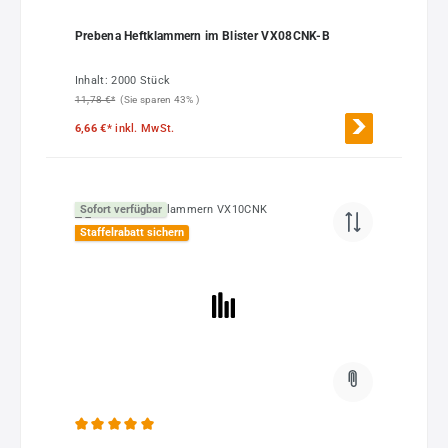
Prebena Heftklammern im Blister VX08CNK-B
Inhalt:
2000 Stück
11,78 €*
(Sie sparen 43% )
6,66 €*
inkl. MwSt.
Sofort verfügbar
Staffelrabatt sichern
Durchschnittliche Bewertung von 5 von 5 Sternen