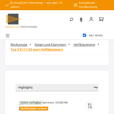
Ihr Druckluft-Onlineshop – seit über 15
Kompetente
Zum Hauptinhalt springen
Jahren
Fachberatung
inkl. MwSt.
Werkzeuge
Nägel und Klammern
Heftklammern
Typ VX (11,35 mm) Heftklammern
Sofort verfügbar
Staffelrabatt sichern