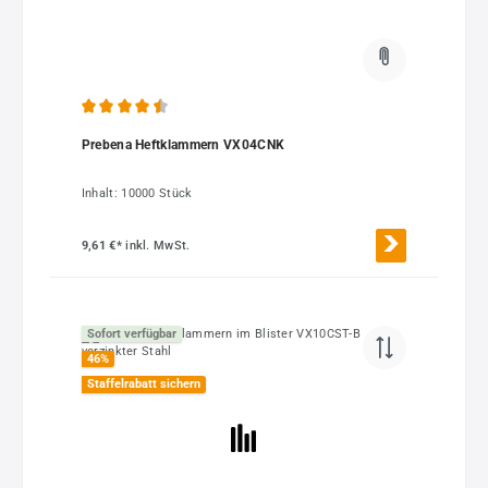
Durchschnittliche Bewertung von 4.5 von 5 Sternen
Prebena Heftklammern VX04CNK
Inhalt:
10000 Stück
9,61 €*
inkl. MwSt.
Sofort verfügbar
46
%
Staffelrabatt sichern