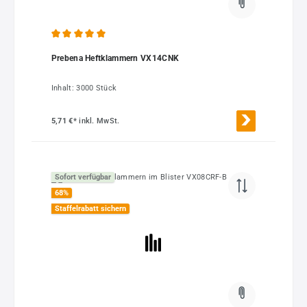
Durchschnittliche Bewertung von 5 von 5 Sternen
Prebena Heftklammern VX14CNK
Inhalt:
3000 Stück
5,71 €*
inkl. MwSt.
Sofort verfügbar
68
%
Staffelrabatt sichern