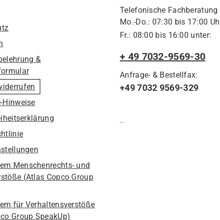
Telefonische Fachberatung
Mo.-Do.: 07:30 bis 17:00 Uh
utz
Fr.: 08:00 bis 16:00 unter:
m
+ 49 7032-9569-30
belehrung &
formular
Anfrage- & Bestellfax:
widerrufen
+49 7032 9569-329
e-Hinweise
eiheitserklärung
htlinie
nstellungen
em Menschenrechts- und
stöße (Atlas Copco Group
em für Verhaltensverstöße
pco Group SpeakUp)