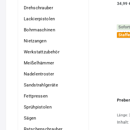
34,99 
Drehschrauber
Lackierpistolen
Sofort
Bohrmaschinen
Staffe
Nietzangen
Werkstattzubehör
Meißelhämmer
Nadelentroster
Sandstrahlgeräte
Fettpressen
Prebe
Sprühpistolen
Länge: 
Sägen
Inhalt:
Ratschenschrauber