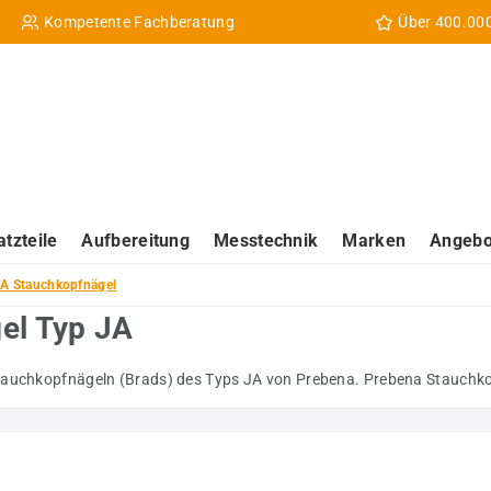
Kompetente Fachberatung
Über 400.00
atzteile
Aufbereitung
Messtechnik
Marken
Angebo
A Stauchkopfnägel
el Typ JA
tauchkopfnägeln (Brads) des Typs JA von Prebena. Prebena Stauchkop