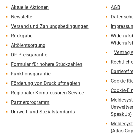
Aktuelle Aktionen
AGB
Newsletter
Datensch
Versand und Zahlungsbedingungen
Impressu
Rückgabe
Widerrufs
Widerrufs
Altölentsorgung
Vertrag 
DF Preisgarantie
Rechtlich
Formular für höhere Stückzahlen
Barrierefr
Funktionsgarantie
Cookie-Ric
Förderung von Druckluftnaglern
Cookie-Ei
Regionaler Kompressoren-Service
Meldesyst
Partnerprogramm
Umweltver
Umwelt- und Sozialstandards
SpeakUp)
Meldesyst
(Atlas Co