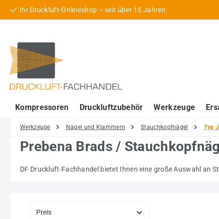
Ihr Druckluft-Onlineshop – seit über 15 Jahren
 Hauptinhalt springen
Zur Suche springen
Zur Hauptnavigation springen
Kompressoren
Druckluftzubehör
Werkzeuge
Ers
Werkzeuge
Nägel und Klammern
Stauchkopfnägel
Typ J
Prebena Brads / Stauchkopfnäg
DF Druckluft-Fachhandel bietet Ihnen eine große Auswahl an S
Preis