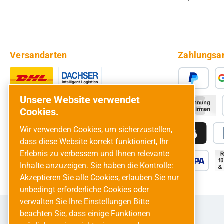
Versandarten
Zahlungsa
Unsere Website verwendet
Cookies.
Wir verwenden Cookies, um sicherzustellen,
dass diese Website korrekt funktioniert, Ihr
Erlebnis zu verbessern und Ihnen relevante
Inhalte anzuzeigen. Sie haben die Kontrolle:
Akzeptieren Sie alle Cookies, erlauben Sie nur
unbedingt erforderliche Cookies oder
verwalten Sie Ihre Einstellungen Bitte
beachten Sie, dass einige Funktionen