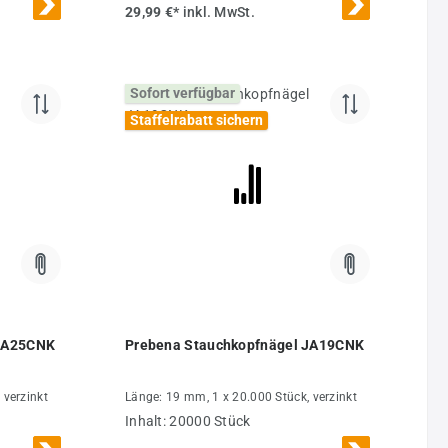
29,99 €*
inkl. MwSt.
Sofort verfügbar
Staffelrabatt sichern
 von 5 von 5 Sternen
 JA25CNK
Prebena Stauchkopfnägel JA19CNK
 verzinkt
Länge: 19 mm, 1 x 20.000 Stück, verzinkt
Inhalt:
20000 Stück