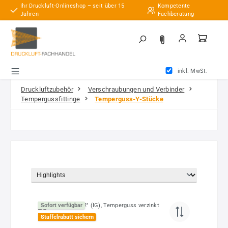
Ihr Druckluft-Onlineshop – seit über 15
Kompetente
Zum Hauptinhalt springen
Jahren
Fachberatung
inkl. MwSt.
Druckluftzubehör
Verschraubungen und Verbinder
Tempergussfittinge
Temperguss-Y-Stücke
Sofort verfügbar
Staffelrabatt sichern