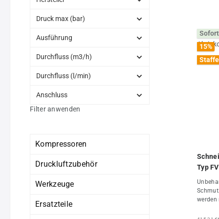
Druck max (bar)
Sofort
Ausführung
15
%
Durchfluss (m3/h)
Staffe
Durchfluss (l/min)
Anschluss
Filter anwenden
Kompressoren
Schnei
Druckluftzubehör
Typ
Unbehan
Werkzeuge
Schmutz 
werden 
Ersatzteile
luftbet
Endprod