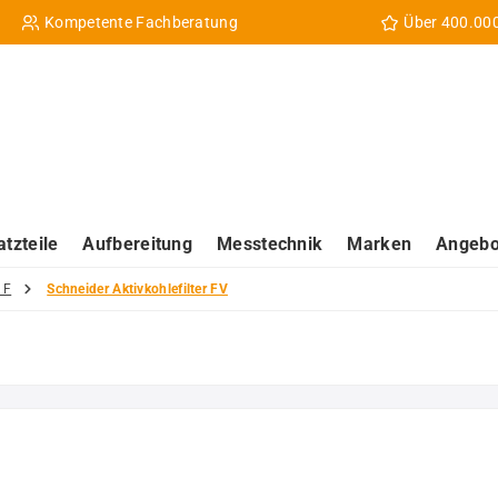
Kompetente Fachberatung
Über 400.00
atzteile
Aufbereitung
Messtechnik
Marken
Angebo
 F
Schneider Aktivkohlefilter FV