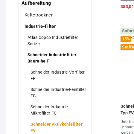
415,31 €
Aufbereitung
sich je
353,01
Effizie
Kältetrockner
diesem 
ein inno
Industrie-Filter
welches:
Sofort
profess
ISO 857
Atlas Copco Industriefilter
15
%
höchste 
Serie +
Staffe
Energie
hält un
Schneider Industriefilter
wartung
Baureihe F
den Serv
(G3/4) 
Schneider Industrie-Vorfilter
aus der 
FP
Funktio
sowie F
Schneider Industrie-Feinfilter
höheren
FG
Einsatz
Produkt
Schnei
Schneider Industrie-
angeba
Austaus
Typ
Mikrofilter FC
(farbco
Unbehan
Sichere
Schneider Aktivkohlefilter
Schmutz 
Markier
FV
werden 
Sortime