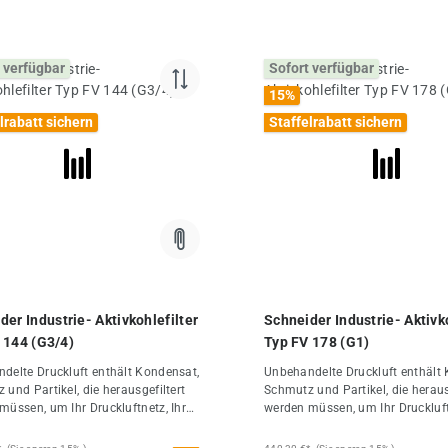
 verfügbar
Sofort verfügbar
15
%
lrabatt sichern
Staffelrabatt sichern
der Industrie- Aktivkohlefilter
Schneider Industrie- Aktivko
 FV 144 (G3/4)
Typ FV 178 (G1)
delte Druckluft enthält Kondensat,
Unbehandelte Druckluft enthält
und Partikel, die herausgefiltert
Schmutz und Partikel, die heraus
müssen, um Ihr Druckluftnetz, Ihre
werden müssen, um Ihr Druckluft
riebenen Geräte sowie Ihre
luftbetriebenen Geräte sowie Ihr
ukte zu schützen. Filter wirken
Endprodukte zu schützen. Filter