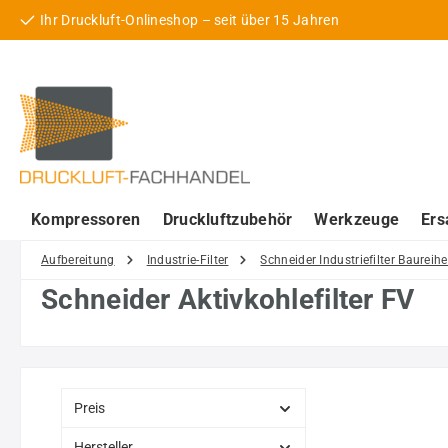
Ihr Druckluft-Onlineshop – seit über 15 Jahren
 Hauptinhalt springen
Zur Suche springen
Zur Hauptnavigation springen
Kompressoren
Druckluftzubehör
Werkzeuge
Ers
Aufbereitung
Industrie-Filter
Schneider Industriefilter Baureihe
Schneider Aktivkohlefilter FV
Preis
Hersteller