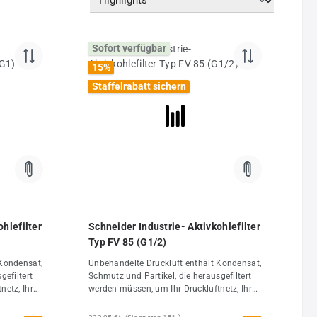
Sofort verfügbar
15
%
Staffelrabatt sichern
hlefilter
Schneider Industrie- Aktivkohlefilter
Typ FV 85 (G1/2)
 Kondensat,
Unbehandelte Druckluft enthält Kondensat,
gefiltert
Schmutz und Partikel, die herausgefiltert
netz, Ihre
werden müssen, um Ihr Druckluftnetz, Ihre
e
luftbetriebenen Geräte sowie Ihre
 wirken
Endprodukte zu schützen. Filter wirken