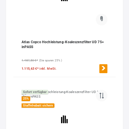
Atlas Copco Hochleistung-Koaleszenzfilter UD 75+
inPASS
1.487,50 €*
(Sie sparen 25% )
1.115,63 €*
inkl. MwSt.
Sofort verfügbar
25
%
Staffelrabatt sichern