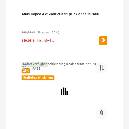
Atlas Copco Aktivkohlefilter QD 7+ ohne inPASS
198,73 €*
(Sie sparen 25% )
149,05 €*
inkl. MwSt.
Sofort verfügbar
25
%
Staffelrabatt sichern