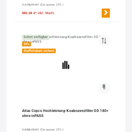
1.176,91 €*
(Sie sparen 25% )
882,68 €*
inkl. MwSt.
Sofort verfügbar
25
%
Staffelrabatt sichern
Atlas Copco Hochleistung-Koaleszenzfilter DD 180+
ohne inPASS
1.056,72 €*
(Sie sparen 25% )