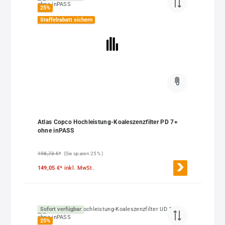
25
%
Staffelrabatt sichern
Atlas Copco Hochleistung-Koaleszenzfilter PD 7+
ohne inPASS
198,73 €*
(Sie sparen 25% )
149,05 €*
inkl. MwSt.
Sofort verfügbar
25
%