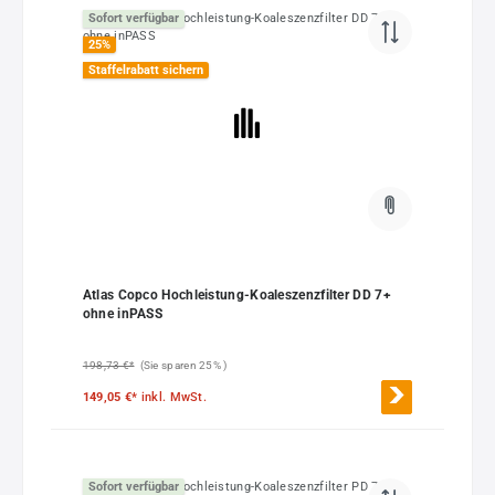
Sofort verfügbar
25
%
Staffelrabatt sichern
Atlas Copco Hochleistung-Koaleszenzfilter DD 7+
ohne inPASS
198,73 €*
(Sie sparen 25% )
149,05 €*
inkl. MwSt.
Sofort verfügbar