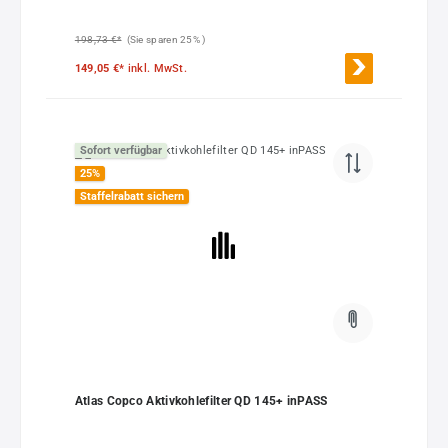
198,73 €*
(Sie sparen 25% )
149,05 €*
inkl. MwSt.
Sofort verfügbar
25
%
Staffelrabatt sichern
Atlas Copco Aktivkohlefilter QD 145+ inPASS