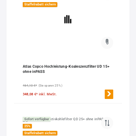
Staffelrabatt sichern
Atlas Copco Hochleistung-Koaleszenzfilter UD 15+
ohne inPASS
464,10 €*
(Sie sparen 25% )
348,08 €*
inkl. MwSt.
Sofort verfügbar
25
%
Staffelrabatt sichern