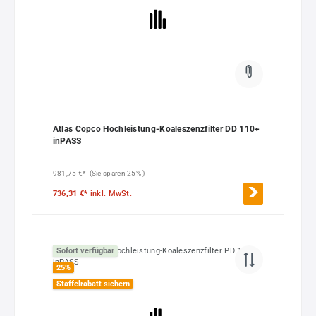
Atlas Copco Hochleistung-Koaleszenzfilter DD 110+
inPASS
981,75 €*
(Sie sparen 25% )
736,31 €*
inkl. MwSt.
Sofort verfügbar
25
%
Staffelrabatt sichern