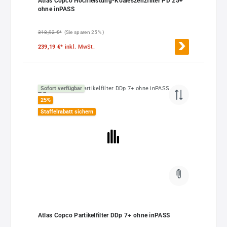
Atlas Copco Hochleistung-Koaleszenzfilter PD 25+
ohne inPASS
318,92 €*
(Sie sparen 25% )
239,19 €*
inkl. MwSt.
Sofort verfügbar
25
%
Staffelrabatt sichern
Atlas Copco Partikelfilter DDp 7+ ohne inPASS