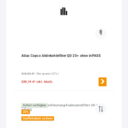
Atlas Copco Aktivkohlefilter QD 25+ ohne inPASS
318,92 €*
(Sie sparen 25% )
239,19 €*
inkl. MwSt.
Sofort verfügbar
25
%
Staffelrabatt sichern