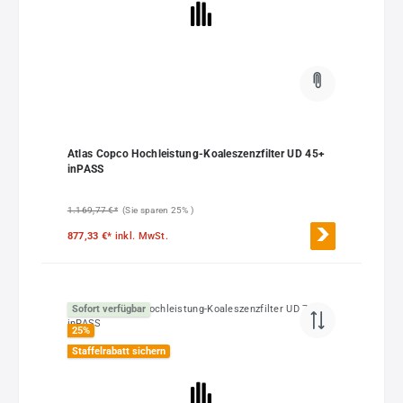
Atlas Copco Hochleistung-Koaleszenzfilter UD 45+
inPASS
1.169,77 €*
(Sie sparen 25% )
877,33 €*
inkl. MwSt.
Sofort verfügbar
25
%
Staffelrabatt sichern