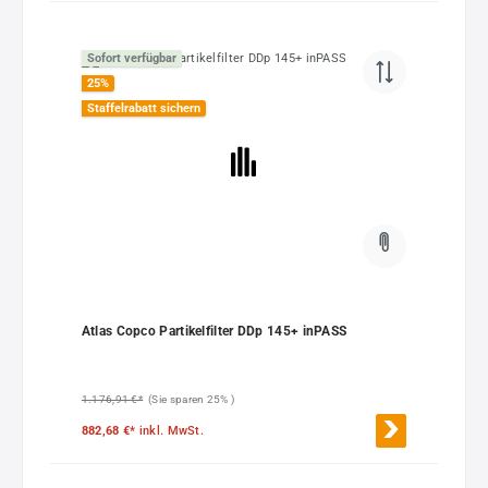
Sofort verfügbar
25
%
Staffelrabatt sichern
Atlas Copco Partikelfilter DDp 145+ inPASS
1.176,91 €*
(Sie sparen 25% )
882,68 €*
inkl. MwSt.