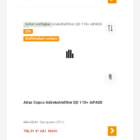
Sofort verfügbar
25
%
Staffelrabatt sichern
Atlas Copco Aktivkohlefilter QD 110+ inPASS
981,75 €*
(Sie sparen 25% )
736,31 €*
inkl. MwSt.