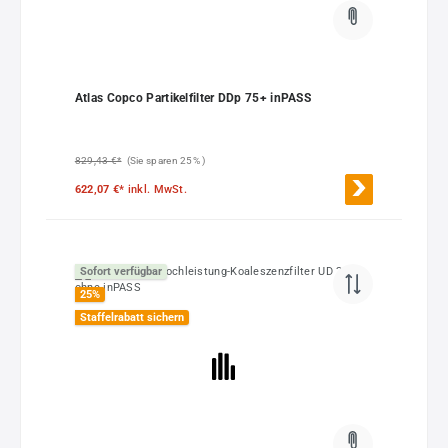
Atlas Copco Partikelfilter DDp 75+ inPASS
829,43 €*
(Sie sparen 25% )
622,07 €*
inkl. MwSt.
Sofort verfügbar
25
%
Staffelrabatt sichern