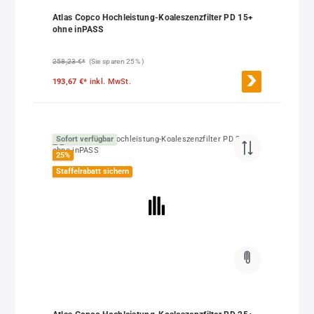
Atlas Copco Hochleistung-Koaleszenzfilter PD 15+
ohne inPASS
258,23 €*
(Sie sparen 25% )
193,67 €*
inkl. MwSt.
Sofort verfügbar
25
%
Staffelrabatt sichern