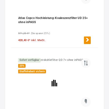
Atlas Copco Hochleistung-Koaleszenzfilter UD 25+
ohne inPASS
571,20 €*
(Sie sparen 25% )
428,40 €*
inkl. MwSt.
Sofort verfügbar
25
%
Staffelrabatt sichern