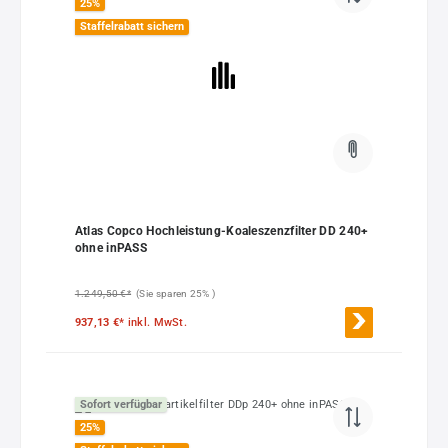
25
%
Staffelrabatt sichern
Atlas Copco Hochleistung-Koaleszenzfilter DD 240+
ohne inPASS
1.249,50 €*
(Sie sparen 25% )
937,13 €*
inkl. MwSt.
Sofort verfügbar
25
%