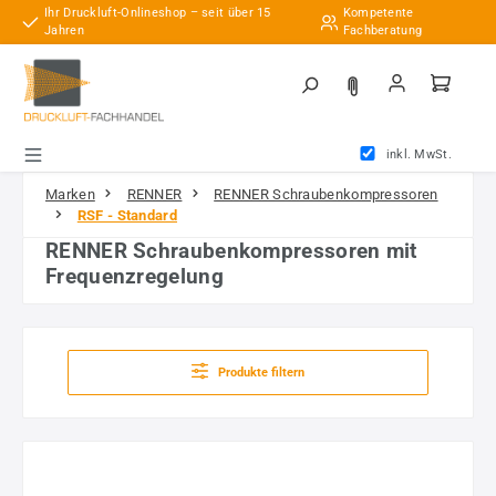
Ihr Druckluft-Onlineshop – seit über 15
Kompetente
Zum Hauptinhalt springen
Jahren
Fachberatung
inkl. MwSt.
Marken
RENNER
RENNER Schraubenkompressoren
RSF - Standard
RENNER Schraubenkompressoren mit
Frequenzregelung
Produkte filtern