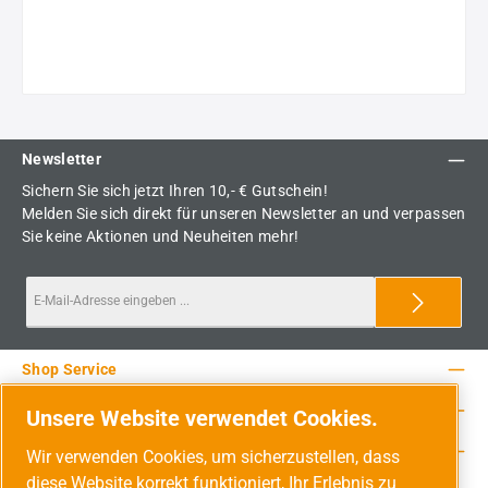
Newsletter
Sichern Sie sich jetzt Ihren 10,- € Gutschein!
Melden Sie sich direkt für unseren Newsletter an und verpassen
Sie keine Aktionen und Neuheiten mehr!
Shop Service
Rechtliche Hinweise
Unsere Website verwendet Cookies.
Service-Hotline
Wir verwenden Cookies, um sicherzustellen, dass
diese Website korrekt funktioniert, Ihr Erlebnis zu