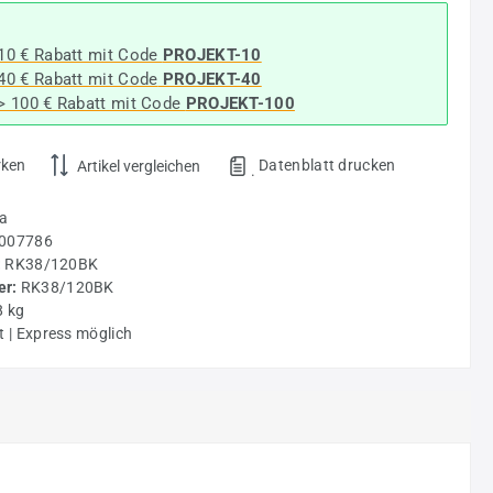
 10 € Rabatt mit Code
PROJEKT-10
 40 € Rabatt
mit Code
PROJEKT-40
-> 100 € Rabatt mit Code
PROJEKT-100
rken
Datenblatt drucken
Artikel vergleichen
.
a
007786
:
RK38/120BK
r:
RK38/120BK
8 kg
t | Express möglich