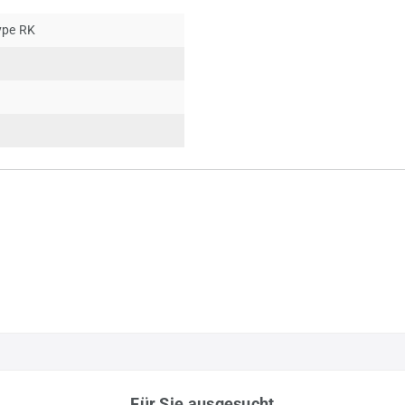
ype RK
Für Sie ausgesucht