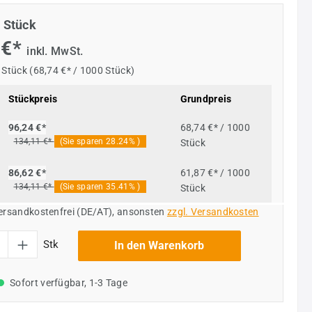
 Stück
 €*
inkl. MwSt.
 Stück
(68,74 €* / 1000 Stück)
Stückpreis
Grundpreis
68,74 €* / 1000
96,24 €*
134,11 €*
(Sie sparen 28.24% )
Stück
61,87 €* / 1000
86,62 €*
134,11 €*
(Sie sparen 35.41% )
Stück
versandkostenfrei (DE/AT), ansonsten
zzgl. Versandkosten
l: Gib den gewünschten Wert ein oder benutze die Schaltflächen um die Anzahl
Stk
In den Warenkorb
Sofort verfügbar, 1-3 Tage