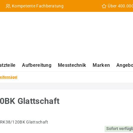
Kompetente Fachberatung
Über 400.00
atzteile
Aufbereitung
Messtechnik
Marken
Angebo
eifennägel
0BK Glattschaft
Sofort verfüg