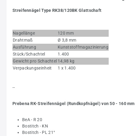
Streifennägel Type RK38/120BK Glattschaft
Nagellänge
120 mm
Drahtmaß
Ø 3,8 mm
Ausführung
Kunststoffmagazinierung
Stück/Schachtel
1.400
Gewicht pro Schachtel
14,98 kg
Verpackungseinheit
1 x 1.400
--
Prebena RK-Streifennägel (Rundkopfnägel) von 50 - 160 mm -
BeA - R 20
Bostitch - KN
Bostitch - PL 21°