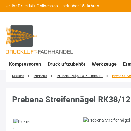
Ihr Druckluft-Onlineshop – seit über 15 Jahren
 Hauptinhalt springen
Zur Suche springen
Zur Hauptnavigation springen
Kompressoren
Druckluftzubehör
Werkzeuge
Ers
Marken
Prebena
Prebena Nägel & Klammern
Prebena Str
Prebena Streifennägel RK38/12
Bildergalerie überspringen