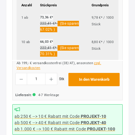
Anzahl
Stückpreis
Grundpreis
73,36 €*
1
ab
9,78 €* / 1000
222,41 €*
(Sie sparen
Stück
67.02% )
66,03 €*
10
ab
8,80 €* / 1000
222,41 €*
(Sie sparen
Stück
70.31% )
Ab 199,- € versandkostenfrei (DE/AT), ansonsten
zzgl.
Versandkosten
Produkt Anzahl: Gib den gewünschten Wert ein oder benutze die Schaltflächen um die
Stk
In den Warenkorb
Lieferzeit:
4-7 Werktage
ab 250 € --> 10 € Rabatt mit Code
PROJEKT-10
ab 500 € --> 40 € Rabatt
mit Code
PROJEKT-40
ab 1.000 € --> 100 € Rabatt mit Code
PROJEKT-100