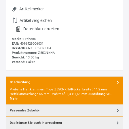
Artikel merken
Artikel vergleichen
Datenblatt drucken
.
Marke:
Prebena
EAN:
4016429006031
Hersteller-Nr.:
Z55CNKHA
Produktnummer:
Z55CNKHA
Gewicht:
13.06 kg
Versand:
Paket
Beschreibung
Prebena Heftklammern Type Z55CNKHARückenbreite : 11,2 mm
Heftklammerlänge 55 mm Drahtmaß 1,4 x 1,65 mm Ausführung ve…
Mehr
Passendes Zubehör
Das könnte Sie auch interessieren