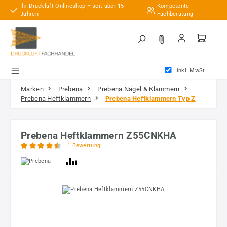
Ihr Druckluft-Onlineshop – seit über 15
Kompetente
Zum Hauptinhalt springen
Jahren
Fachberatung
inkl. MwSt.
Marken
Prebena
Prebena Nägel & Klammern
Prebena Heftklammern
Prebena Heftklammern Typ Z
Prebena Heftklammern Z55CNKHA
1 Bewertung
Durchschnittliche Bewertung von 4.5 von 5 Sternen
Bildergalerie überspringen