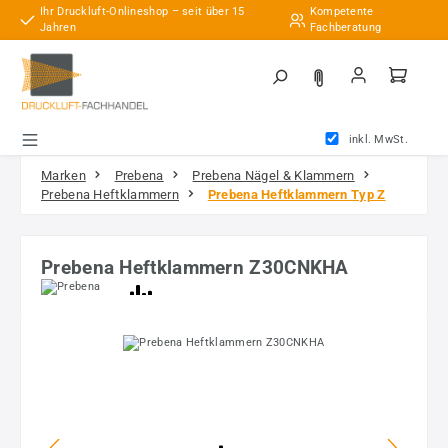
Ihr Druckluft-Onlineshop – seit über 15
Kompetente
Zum Hauptinhalt springen
Jahren
Fachberatung
inkl. MwSt.
Marken
Prebena
Prebena Nägel & Klammern
Prebena Heftklammern
Prebena Heftklammern Typ Z
Prebena Heftklammern Z30CNKHA
Bildergalerie überspringen