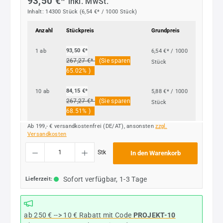
93,50 €*
inkl. MwSt.
Inhalt:
14300 Stück
(6,54 €* / 1000 Stück)
Anzahl
Stückpreis
Grundpreis
93,50 €*
1
ab
6,54 €* / 1000
267,27 €*
(Sie sparen
Stück
65.02% )
84,15 €*
10
ab
5,88 €* / 1000
267,27 €*
(Sie sparen
Stück
68.51% )
Ab 199,- € versandkostenfrei (DE/AT), ansonsten
zzgl.
Versandkosten
Produkt Anzahl: Gib den gewünschten Wert ein oder benutze die Schaltflächen um die
Stk
In den Warenkorb
Sofort verfügbar, 1-3 Tage
Lieferzeit:
ab 250 € --> 10 € Rabatt mit Code
PROJEKT-10