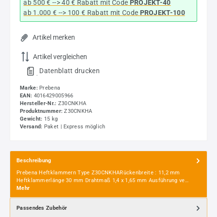
ab 500 € --> 40 € Rabatt
mit Code
PROJEKT-40
ab 1.000 € --> 100 € Rabatt mit Code
PROJEKT-100
Artikel merken
Artikel vergleichen
Datenblatt drucken
.
Marke:
Prebena
EAN:
4016429005966
Hersteller-Nr.:
Z30CNKHA
Produktnummer:
Z30CNKHA
Gewicht:
15 kg
Versand:
Paket | Express möglich
Beschreibung
Prebena Heftklammern Type Z30CNKHARückenbreite : 11,2 mm
Heftklammerlänge 30 mm Drahtmaß 1,4 x 1,65 mm Ausführung ve…
Mehr
Passendes Zubehör