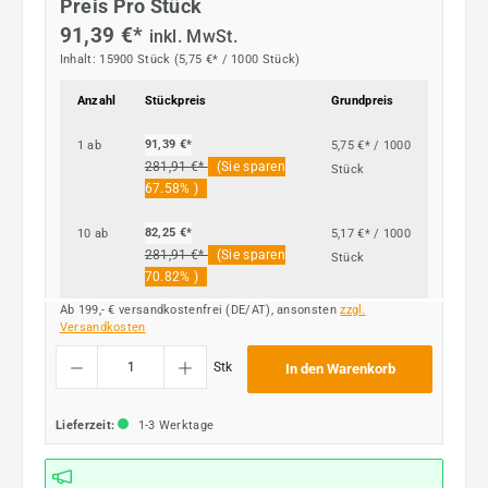
Preis Pro Stück
91,39 €*
inkl. MwSt.
Inhalt:
15900 Stück
(5,75 €* / 1000 Stück)
Anzahl
Stückpreis
Grundpreis
91,39 €*
1
ab
5,75 €* / 1000
281,91 €*
(Sie sparen
Stück
67.58% )
82,25 €*
10
ab
5,17 €* / 1000
281,91 €*
(Sie sparen
Stück
70.82% )
Ab 199,- € versandkostenfrei (DE/AT), ansonsten
zzgl.
Versandkosten
Produkt Anzahl: Gib den gewünschten Wert ein oder benutze die Schaltflächen um die
Stk
In den Warenkorb
Lieferzeit:
1-3 Werktage