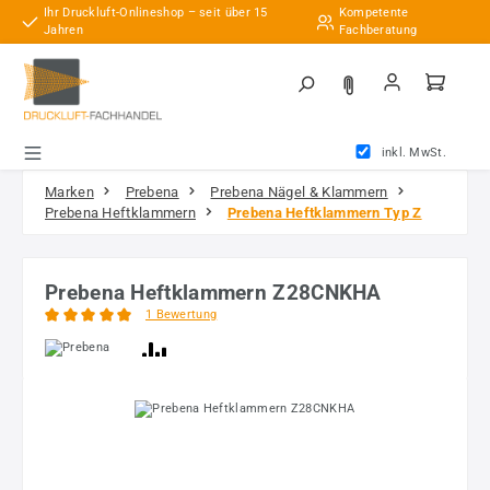
Ihr Druckluft-Onlineshop – seit über 15
Kompetente
Zum Hauptinhalt springen
Jahren
Fachberatung
inkl. MwSt.
Marken
Prebena
Prebena Nägel & Klammern
Prebena Heftklammern
Prebena Heftklammern Typ Z
Prebena Heftklammern Z28CNKHA
1 Bewertung
Durchschnittliche Bewertung von 5 von 5 Sternen
Bildergalerie überspringen