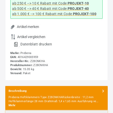
ab 250 € --> 10 € Rabatt mit Code
PROJEKT-10
ab 500 € --> 40 € Rabatt
mit Code
PROJEKT-40
ab 1.000 € --> 100 € Rabatt mit Code
PROJEKT-100
Artikel merken
Artikel vergleichen
Datenblatt drucken
.
Marke:
Prebena
EAN:
4016429005959
Hersteller-Nr.:
Z28CNKHA
Produktnummer:
Z28CNKHA
Gewicht:
15.05 kg
Versand:
Paket
Beschreibung
Prebena Heftklammern Type Z28CNKHARückenbreite : 11,2 mm
Heftklammerlänge 28 mm Drahtmaß 1,4 x 1,65 mm Ausführung ve…
Mehr