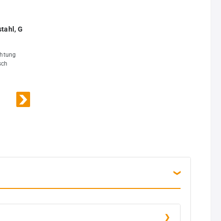
tahl, G
chtung
sch
0°C bis
ten, Gase,
ftstoffe
l:Zeugnis
ardGG 2-
r)0 bis
 ES E