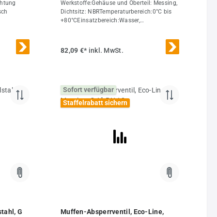
chtung
Werkstoffe:Gehäuse und Oberteil: Messing,
sch
Dichtsitz: NBRTemperaturbereich:0°C bis
+80°CEinsatzbereich:Wasser,
0°C bis
DruckluftWeitere Eigenschaften:GG 1-
ten, Gase,
1/4"DN (mm)32L (mm)88,5PN (bar)0 bis
ftstoffe
10H (mm)126R (mm)79Gewicht900 g /
82,09 €*
inkl. MwSt.
l:Zeugnis
Stk.
dardGG
)0 bis
Sofort verfügbar
S E
Staffelrabatt sichern
tahl, G
Muffen-Absperrventil, Eco-Line,