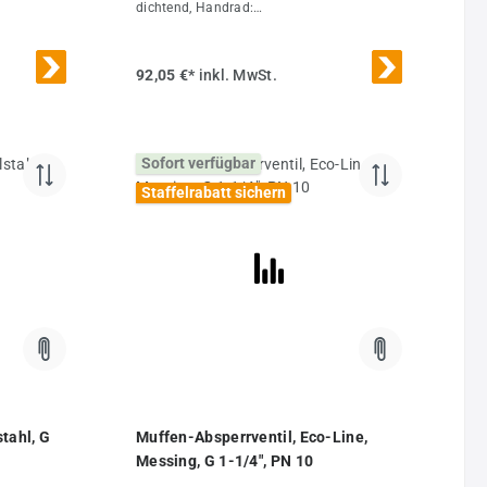
dichtend, Handrad:
:GG 3/4"DN
AluminiumTemperaturbereich:-20°C bis
s 10H
+200°CEinsatzbereich:Flüssigkeiten, Gase,
 Stk.
Luft, Heiz- und Hydrauliköle, Kraftstoffe
92,05 €*
inkl. MwSt.
und Wasser, ChemikalienOptional:Zeugnis
3.1Weitere
Eigenschaften:AusführungStandardGG
1"DN (mm)23L (mm)76PN (bar)0 bis 14H
Sofort verfügbar
(mm)121R (mm)80ErsatzhandradMUA 10
ES E RADGewicht650 g / Stk.
Staffelrabatt sichern
tahl, G
Muffen-Absperrventil, Eco-Line,
Messing, G 1-1/4", PN 10