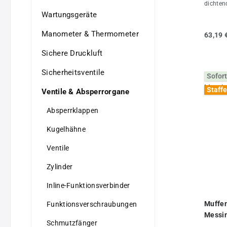
dichten
Alumini
Wartungsgeräte
+200°CE
Luft, He
Manometer & Thermometer
63,19 
und Was
3.1Weit
Sichere Druckluft
Eigens
1/2"DN
Sicherheitsventile
Sofort
14H (m
(mm)70
Staffe
Ventile & Absperrorgane
RADGewi
Absperrklappen
Kugelhähne
Ventile
Zylinder
Inline-Funktionsverbinder
Muffen
Funktionsverschraubungen
Messin
Schmutzfänger