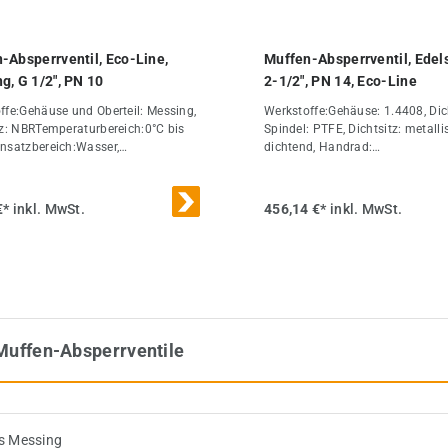
-Absperrventil, Eco-Line,
Muffen-Absperrventil, Edels
g, G 1/2", PN 10
2-1/2", PN 14, Eco-Line
ffe:Gehäuse und Oberteil: Messing,
Werkstoffe:Gehäuse: 1.4408, Di
tz: NBRTemperaturbereich:0°C bis
Spindel: PTFE, Dichtsitz: metalli
nsatzbereich:Wasser,
dichtend, Handrad:
ftWeitere Eigenschaften:GG 1/2"DN
AluminiumTemperaturbereich:-2
L (mm)54,5PN (bar)0 bis 10H
+200°CEinsatzbereich:Flüssigkei
R (mm)58Gewicht300 g / Stk.
Luft, Heiz- und Hydrauliköle, Kra
€*
inkl. MwSt.
456,14 €*
inkl. MwSt.
und Wasser, ChemikalienOptiona
3.1Weitere
Eigenschaften:AusführungStand
1/2"DN (mm)59L (mm)150PN (ba
14H (mm)200R
(mm)140ErsatzhandradMUA 212
RADGewicht4,3 kg / Stk.
Muffen-Absperrventile
s Messing