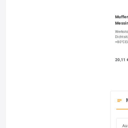
Muffen
Messin
Werksto
Dichtsi
+80°CEi
Drucklu
(mm)16
(mm)78
20,11 
Au