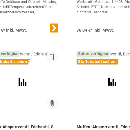
ffe:Gehäuse und Oberteil: Messing,
Werkstoffe:Gehäuse: 1.4408, Di
tz: NBRTemperaturbereich:0°C bis
Spindel: PTFE, Dichtsitz: metalli
nsatzbereich:Wasser,
dichtend, Handrad:
ftWeitere Eigenschaften:GG 1-
AluminiumTemperaturbereich:-2
 (mm)38L (mm)101PN (bar)0 bis
+200°CEinsatzbereich:Flüssigkei
m)128R (mm)79Gewicht1,2 kg /
Luft, Heiz- und Hydrauliköle, Kra
 €*
inkl. MwSt.
76,04 €*
inkl. MwSt.
und Wasser, ChemikalienOptiona
3.1Weitere
Eigenschaften:AusführungStan
3/4"DN (mm)17L (mm)66PN (bar
 verfügbar
Sofort verfügbar
14H (mm)111R
(mm)80ErsatzhandradMUA 34 E
lrabatt sichern
Staffelrabatt sichern
RADGewicht480 g / Stk.
-Absperrventil, Edelstahl, G
Muffen-Absperrventil, Edels