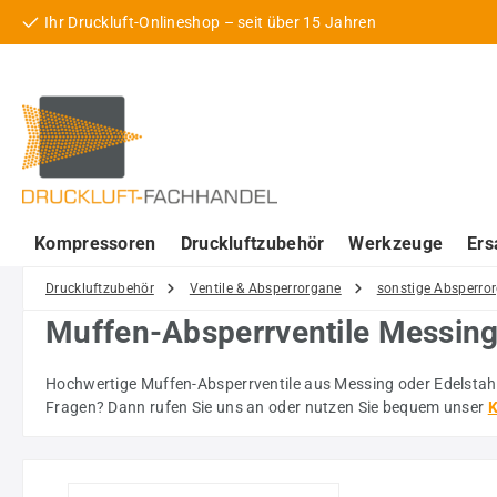
Ihr Druckluft-Onlineshop – seit über 15 Jahren
 Hauptinhalt springen
Zur Suche springen
Zur Hauptnavigation springen
Kompressoren
Druckluftzubehör
Werkzeuge
Ers
Druckluftzubehör
Ventile & Absperrorgane
sonstige Absperro
Muffen-Absperrventile Messing 
Hochwertige Muffen-Absperrventile aus Messing oder Edelstahl
Fragen? Dann rufen Sie uns an oder nutzen Sie bequem unser
K