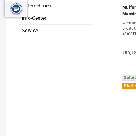
Unternehmen
Muffen
Messin
Info-Center
Werksto
Dichtsi
Service
+80°CEi
Drucklu
(mm)51
(mm)149
158,12
Sofort
Staffe