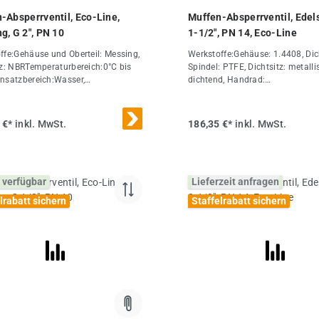
-Absperrventil, Eco-Line,
Muffen-Absperrventil, Edels
g, G 2", PN 10
1-1/2", PN 14, Eco-Line
ffe:Gehäuse und Oberteil: Messing,
Werkstoffe:Gehäuse: 1.4408, Di
tz: NBRTemperaturbereich:0°C bis
Spindel: PTFE, Dichtsitz: metalli
nsatzbereich:Wasser,
dichtend, Handrad:
ftWeitere Eigenschaften:GG 2"DN
AluminiumTemperaturbereich:-2
L (mm)117PN (bar)0 bis 10H
+200°CEinsatzbereich:Flüssigkei
R (mm)85Gewicht1,7 kg / Stk.
Luft, Heiz- und Hydrauliköle, Kra
 €*
inkl. MwSt.
186,35 €*
inkl. MwSt.
und Wasser, ChemikalienOptiona
3.1Weitere
Eigenschaften:AusführungStand
1/2"DN (mm)30L (mm)94PN (bar
 verfügbar
Lieferzeit anfragen
14H (mm)147R
(mm)90ErsatzhandradMUA 112 
lrabatt sichern
Staffelrabatt sichern
RADGewicht1,3 kg / Stk.