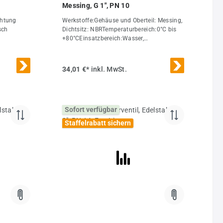
Messing, G 1", PN 10
chtung
Werkstoffe:Gehäuse und Oberteil: Messing,
sch
Dichtsitz: NBRTemperaturbereich:0°C bis
+80°CEinsatzbereich:Wasser,
0°C bis
DruckluftWeitere Eigenschaften:GG 1"DN
ten, Gase,
(mm)16L (mm)61PN (bar)0 bis 10H
ftstoffe
(mm)82R (mm)58Gewicht360 g / Stk.
34,01 €*
inkl. MwSt.
l:Zeugnis
dardGG
)0 bis
Sofort verfügbar
S E
Staffelrabatt sichern