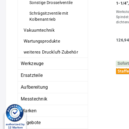
Sonstige Drosselventile
1-1/4"
Werksto
Schrägsitzventile mit
Spindel:
Kolbenantrieb
dichten
Alumini
Vakuumtechnik
+200°CE
Luft, He
126,94
Wartungsprodukte
und Was
3.1Weit
weiteres Druckluft-Zubehör
Eigensc
1/4"DN
Werkzeuge
Sofort
14H (m
(mm)90
Staffe
RADGewi
Ersatzteile
Aufbereitung
Messtechnik
Marken
Angebote