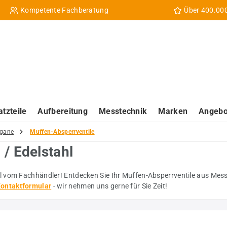
Kompetente Fachberatung
Über 400.00
atzteile
Aufbereitung
Messtechnik
Marken
Angebo
rgane
Muffen-Absperrventile
/ Edelstahl
 vom Fachhändler! Entdecken Sie Ihr Muffen-Absperrventile aus Messi
ontaktformular
- wir nehmen uns gerne für Sie Zeit!