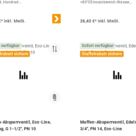
d, Handrad:
+80°CEinsatzbereich:Wasser,
umTemperaturbereich:-20°C bis
DruckluftWeitere Eigenschaften
insatzbereich:Flüssigkeiten, Gase,
(mm)16L (mm)54,5PN (bar)0 bi
iz- und Hydrauliköle, Kraftstoffe
(mm)78R (mm)58Gewicht320 g /
€*
inkl. MwSt.
26,43 €*
inkl. MwSt.
ser, ChemikalienOptional:Zeugnis
ere
chaften:AusführungStandardGG
 (mm)14L (mm)52PN (bar)0 bis
 verfügbar
Sofort verfügbar
m)103R
ErsatzhandradMUA 12 ES E
lrabatt sichern
Staffelrabatt sichern
cht340 g / Stk.
-Absperrventil, Eco-Line,
Muffen-Absperrventil, Edels
g, G 1-1/2", PN 10
3/4", PN 14, Eco-Line