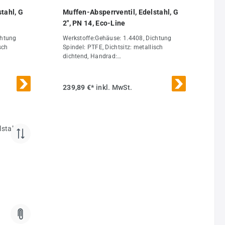
tahl, G
Muffen-Absperrventil, Edelstahl, G
2", PN 14, Eco-Line
chtung
Werkstoffe:Gehäuse: 1.4408, Dichtung
sch
Spindel: PTFE, Dichtsitz: metallisch
dichtend, Handrad:
0°C bis
AluminiumTemperaturbereich:-20°C bis
ten, Gase,
+200°CEinsatzbereich:Flüssigkeiten, Gase,
ftstoffe
Luft, Heiz- und Hydrauliköle, Kraftstoffe
239,89 €*
inkl. MwSt.
l:Zeugnis
und Wasser, ChemikalienOptional:Zeugnis
3.1Weitere
ardGG 1-
Eigenschaften:AusführungStandardGG
)0 bis
2"DN (mm)43L (mm)118PN (bar)0 bis 14H
(mm)175R (mm)100ErsatzhandradMUA
ES E
20 ES E RADGewicht2,2 kg / Stk.