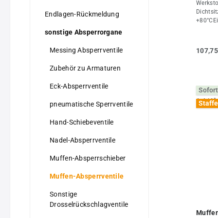
Werksto
Dichtsi
Endlagen-Rückmeldung
+80°CEi
Drucklu
sonstige Absperrorgane
1/2"DN
10H (m
Messing Absperrventile
107,75
Stk.
Zubehör zu Armaturen
Eck-Absperrventile
Sofort
Staffe
pneumatische Sperrventile
Hand-Schiebeventile
Nadel-Absperrventile
Muffen-Absperrschieber
Muffen-Absperrventile
Sonstige
Drosselrückschlagventile
Muffen