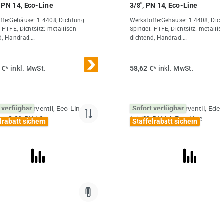
, PN 14, Eco-Line
3/8", PN 14, Eco-Line
ffe:Gehäuse: 1.4408, Dichtung
Werkstoffe:Gehäuse: 1.4408, Di
 PTFE, Dichtsitz: metallisch
Spindel: PTFE, Dichtsitz: metalli
d, Handrad:
dichtend, Handrad:
umTemperaturbereich:-20°C bis
AluminiumTemperaturbereich:-2
insatzbereich:Flüssigkeiten, Gase,
+200°CEinsatzbereich:Flüssigkei
iz- und Hydrauliköle, Kraftstoffe
Luft, Heiz- und Hydrauliköle, Kra
 €*
inkl. MwSt.
58,62 €*
inkl. MwSt.
ser, ChemikalienOptional:Zeugnis
und Wasser, ChemikalienOptiona
ere
3.1Weitere
haften:AusführungStandardGG 1-
Eigenschaften:AusführungStan
 (mm)30L (mm)86PN (bar)0 bis
3/8"DN (mm)10L (mm)52PN (bar
 verfügbar
Sofort verfügbar
m)156R
14H (mm)103R
ErsatzhandradMUA 114 ES E
(mm)70ErsatzhandradMUA 38 E
lrabatt sichern
Staffelrabatt sichern
cht1 kg / Stk.
RADGewicht320 g / Stk.