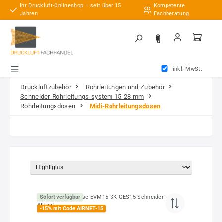
Ihr Druckluft-Onlineshop – seit über 15
Kompetente
Zum Hauptinhalt springen
Jahren
Fachberatung
inkl. MwSt.
Druckluftzubehör
Rohrleitungen und Zubehör
Schneider-Rohrleitungs-system 15-28 mm
Rohrleitungsdosen
Midi-Rohrleitungsdosen
Sofort verfügbar
-15% mit Code AIRNET-15