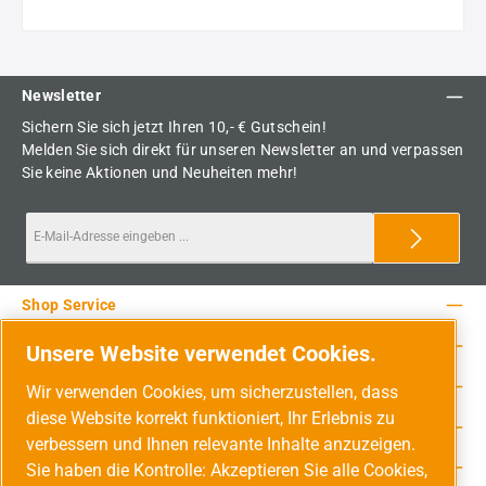
Newsletter
Sichern Sie sich jetzt Ihren 10,- € Gutschein!
Melden Sie sich direkt für unseren Newsletter an und verpassen
Sie keine Aktionen und Neuheiten mehr!
Shop Service
Rechtliche Hinweise
Unsere Website verwendet Cookies.
Service-Hotline
Wir verwenden Cookies, um sicherzustellen, dass
diese Website korrekt funktioniert, Ihr Erlebnis zu
Unsere Vorteile
verbessern und Ihnen relevante Inhalte anzuzeigen.
Versandarten
Sie haben die Kontrolle: Akzeptieren Sie alle Cookies,