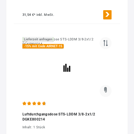
31,54 €*
inkl. MwSt.
Lieferzeit anfragen
-15% mit Code AIRNET-15
Durchschnittliche Bewertung von 4.67 von 5 Sternen
Luftdurchgangsdose STS-LDDM 3/8-2x1/2
DGKE800214
Inhalt:
1 Stück