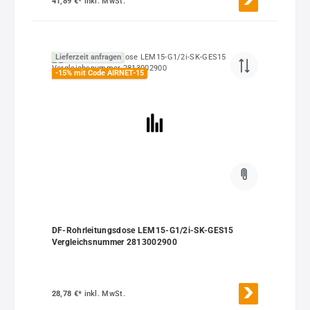
41,89 €*
inkl. MwSt.
Lieferzeit anfragen
-15% mit Code AIRNET-15
DF-Rohrleitungsdose LEM15-G1/2i-SK-GES15
Vergleichsnummer 2813002900
28,78 €*
inkl. MwSt.