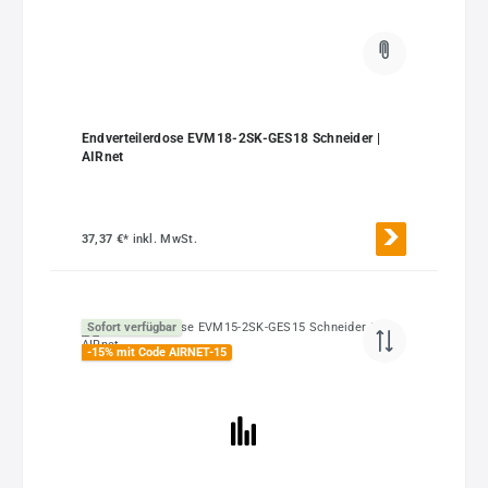
Endverteilerdose EVM18-2SK-GES18 Schneider |
AIRnet
37,37 €*
inkl. MwSt.
Sofort verfügbar
-15% mit Code AIRNET-15