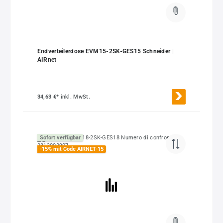
Endverteilerdose EVM15-2SK-GES15 Schneider |
AIRnet
34,63 €*
inkl. MwSt.
Sofort verfügbar
-15% mit Code AIRNET-15