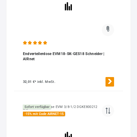
Durchschnittliche Bewertung von 5 von 5 Sternen
Endverteilerdose EVM18-SK-GES18 Schneider |
AIRnet
32,01 €*
inkl. MwSt.
Sofort verfügbar
-15% mit Code AIRNET-15