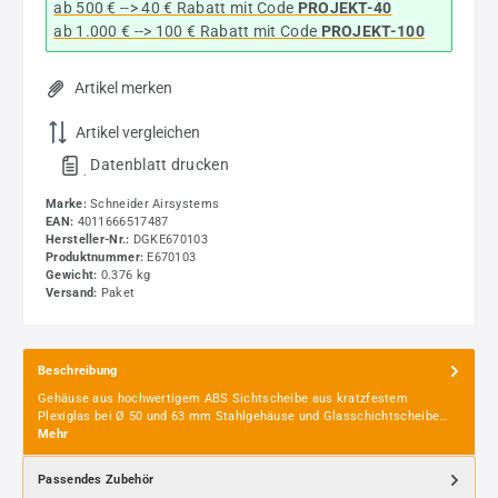
ab 500 € --> 40 € Rabatt
mit Code
PROJEKT-40
ab 1.000 € --> 100 € Rabatt mit Code
PROJEKT-100
Artikel merken
Artikel vergleichen
Datenblatt drucken
.
Marke:
Schneider Airsystems
EAN:
4011666517487
Hersteller-Nr.:
DGKE670103
Produktnummer:
E670103
Gewicht:
0.376 kg
Versand:
Paket
Beschreibung
Gehäuse aus hochwertigem ABS Sichtscheibe aus kratzfestem
Plexiglas bei Ø 50 und 63 mm Stahlgehäuse und Glasschichtscheibe…
Mehr
Passendes Zubehör