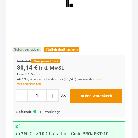
Sofort verfügbar
Staffelrabatt sichern
35,46 € *
(Sie sparen 15% )
30,14 €
inkl. MwSt.
Inhalt:
1 Stück
Ab 199,- € versandkostenfrei (DE/AT), ansonsten
zzgl.
Versandkosten
Produkt Anzahl: Gib den gewünschten Wert ein oder benutze die Schaltflächen um die
Stk
In den Warenkorb
Lieferzeit:
4-7 Werktage
ab 250 € --> 10 € Rabatt mit Code
PROJEKT-10