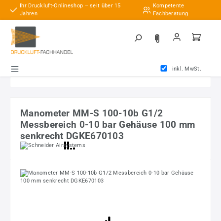
Ihr Druckluft-Onlineshop – seit über 15
Kompetente
Zum Hauptinhalt springen
Jahren
Fachberatung
inkl. MwSt.
Manometer MM-S 100-10b G1/2
Messbereich 0-10 bar Gehäuse 100 mm
senkrecht DGKE670103
Bildergalerie überspringen