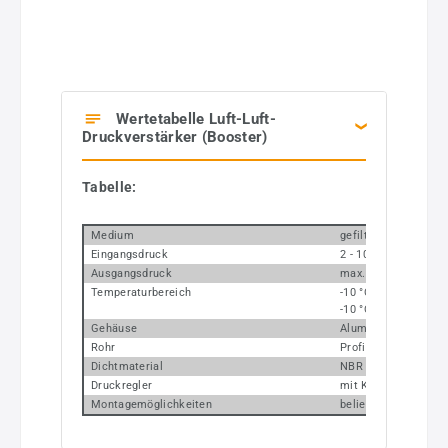
Wertetabelle Luft-Luft-
Druckverstärker (Booster)
Tabelle:
Medium
gefilterte und ungeö
Eingangsdruck
2 - 10 bar
Ausgangsdruck
max. 20 bar bzw. ma
Temperaturbereich
-10 °C bis +50 °C (
-10 °C bis +60 °C (
Gehäuse
Aluminium, eloxiert
Rohr
Profilrohr aus Alumi
Dichtmaterial
NBR
Druckregler
mit Kunststoffgehä
Montagemöglichkeiten
beliebig, über 4 Be