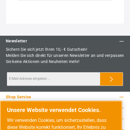
Newsletter
Sichern Sie sich jetzt Ihren 10,- € Gutschein!
Melden Sie sich direkt für unseren Newsletter an und verpassen
Sie keine Aktionen und Neuheiten mehr!
Shop Service
Rechtliche Hinweise
Unsere Website verwendet Cookies.
Service-Hotline
Wir verwenden Cookies, um sicherzustellen, dass
diese Website korrekt funktioniert, Ihr Erlebnis zu
Unsere Vorteile