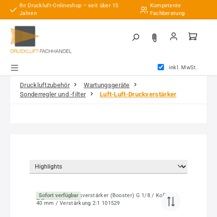
Ihr Druckluft-Onlineshop – seit über 15
Kompetente
Zum Hauptinhalt springen
Jahren
Fachberatung
inkl. MwSt.
Druckluftzubehör
Wartungsgeräte
Sonderregler und -filter
Luft-Luft-Druckverstärker
Sofort verfügbar