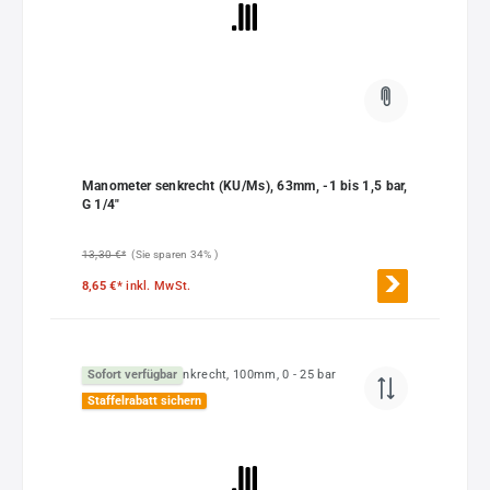
Manometer senkrecht (KU/Ms), 63mm, -1 bis 1,5 bar,
G 1/4"
13,30 €*
(Sie sparen 34% )
8,65 €*
inkl. MwSt.
Sofort verfügbar
Staffelrabatt sichern