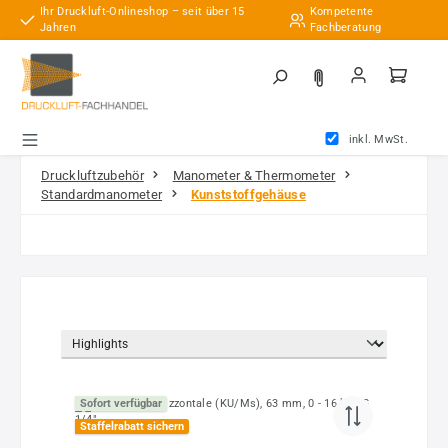
Ihr Druckluft-Onlineshop – seit über 15
Kompetente
Zum Hauptinhalt springen
Jahren
Fachberatung
inkl. MwSt.
Druckluftzubehör
Manometer & Thermometer
Standardmanometer
Kunststoffgehäuse
Sofort verfügbar
Staffelrabatt sichern