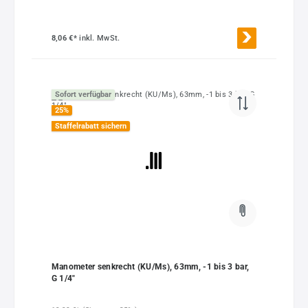
8,06 €*
inkl. MwSt.
Sofort verfügbar
25
%
Staffelrabatt sichern
Manometer senkrecht (KU/Ms), 63mm, -1 bis 3 bar,
G 1/4"