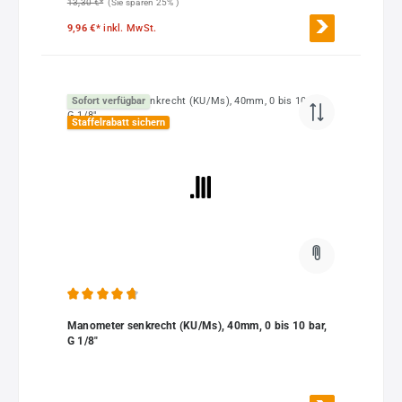
13,30 €*
(Sie sparen 25% )
9,96 €*
inkl. MwSt.
Sofort verfügbar
Staffelrabatt sichern
Durchschnittliche Bewertung von 4.86 von 5 Sternen
Manometer senkrecht (KU/Ms), 40mm, 0 bis 10 bar,
G 1/8"