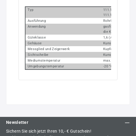
Typ
111.10 (Anschluss u
111.12 (Anschluss h
Ausführung
Rohrfedermanometer
Anwendung
gasförmige, flüssige
die Kupferlegierunge
Güteklasse
1,6 (Artikel Nr. 108-K
Gehäuse
Kunststoff
Messglied und Zeigerwerk
Kupferlegierung
Sichtscheibe
Kunststoff glasklar
Mediumstemperatur
max. 60 °C
Umgebungstemperatur
-20 °C bis +60 °C
Newsletter
Sichern Sie sich jetzt Ihren 10,- € Gutschein!