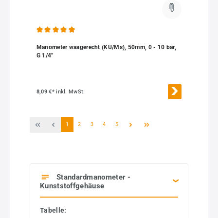
Durchschnittliche Bewertung von 4.91 von 5 Sternen
Manometer waagerecht (KU/Ms), 50mm, 0 - 10 bar,
G 1/4"
8,09 €*
inkl. MwSt.
Seite
Seite
Seite
Seite
Seite
1
2
3
4
5
Standardmanometer -
Kunststoffgehäuse
Tabelle: