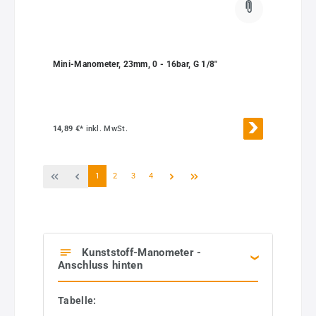
Mini-Manometer, 23mm, 0 - 16bar, G 1/8"
14,89 €*
inkl. MwSt.
Seite
Seite
Seite
Seite
1
2
3
4
Kunststoff-Manometer -
Anschluss hinten
Tabelle: