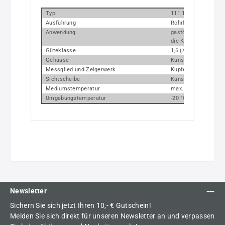
Typ
111.12 (Anschluss h
Ausführung
Rohrfedermanometer
Anwendung
gasförmige, flüssige
die Kupferlegierunge
Güteklasse
1,6 (Artikel Nr. 108-K
Gehäuse
Kunststoff
Messglied und Zeigerwerk
Kupferlegierung
Sichtscheibe
Kunststoff glasklar
Mediumstemperatur
max. 60 °C
Umgebungstemperatur
-20 °C bis +60 °C
Newsletter
Sichern Sie sich jetzt Ihren 10,- € Gutschein!
Melden Sie sich direkt für unseren Newsletter an und verpassen