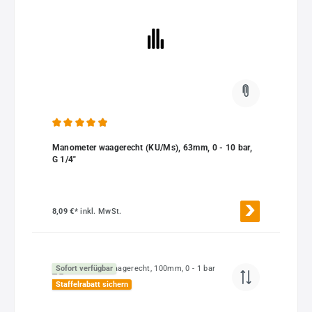
Durchschnittliche Bewertung von 4.88 von 5 Sternen
Manometer waagerecht (KU/Ms), 63mm, 0 - 10 bar,
G 1/4"
8,09 €*
inkl. MwSt.
Sofort verfügbar
Staffelrabatt sichern