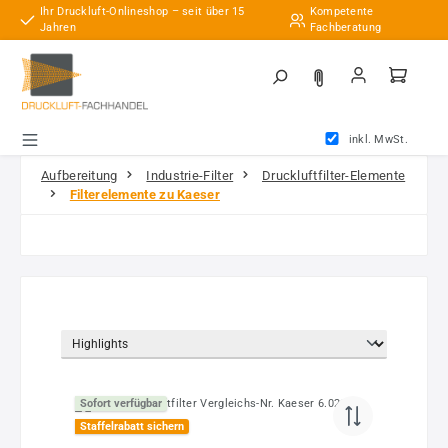
Ihr Druckluft-Onlineshop – seit über 15
Kompetente
Zum Hauptinhalt springen
Jahren
Fachberatung
inkl. MwSt.
Aufbereitung
Industrie-Filter
Druckluftfilter-Elemente
Filterelemente zu Kaeser
Sofort verfügbar
Staffelrabatt sichern