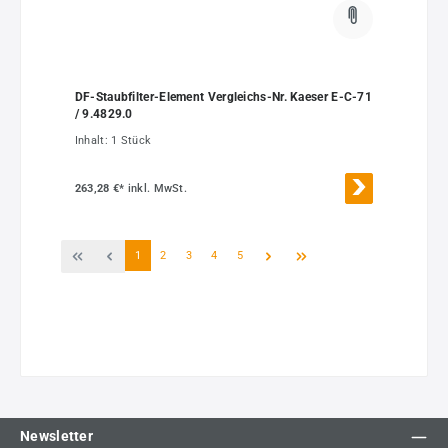
DF-Staubfilter-Element Vergleichs-Nr. Kaeser E-C-71
/ 9.4829.0
Inhalt:
1 Stück
263,28 €*
inkl. MwSt.
Seite
Seite
Seite
Seite
Seite
1
2
3
4
5
Newsletter