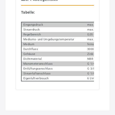
Tabelle:
Eingangsdruck
max. 16 bar
Steuerdruck
max. 10 bar
Regelbereich
0,05 - 7 bar (max. 10
Mediums- und Umgebungstemperatur
max. 60 °C
Medium
feinstgefilterte, ung
Durchfluss
3000 l/min
Gehäuse
Zink-Druckguss, sch
Dichtmaterial
NBR
Manometeranschluss
G 1/4
Entlüftungsanschluss
G 3/8 (für Schalld
Steuerluftanschluss
G 1/8
Eigenluftverbrauch
6 l/min bei Pe 16 ba