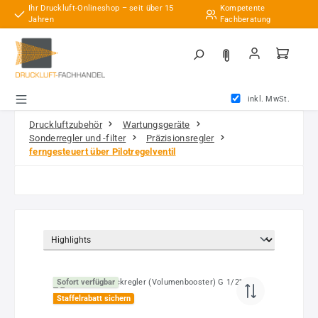
Ihr Druckluft-Onlineshop – seit über 15
Kompetente
Zum Hauptinhalt springen
Jahren
Fachberatung
inkl. MwSt.
Druckluftzubehör
Wartungsgeräte
Sonderregler und -filter
Präzisionsregler
ferngesteuert über Pilotregelventil
Sofort verfügbar
Staffelrabatt sichern