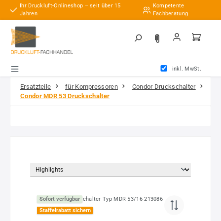
Ihr Druckluft-Onlineshop – seit über 15
Kompetente
Zum Hauptinhalt springen
Jahren
Fachberatung
inkl. MwSt.
Ersatzteile
für Kompressoren
Condor Druckschalter
Condor MDR 53 Druckschalter
Sofort verfügbar
Staffelrabatt sichern