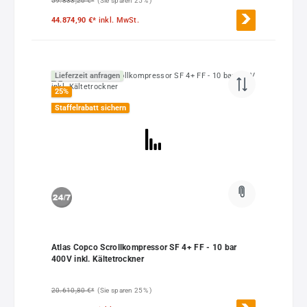
59.833,20 €*
(Sie sparen 25% )
44.874,90 €*
inkl. MwSt.
Lieferzeit anfragen
25
%
Staffelrabatt sichern
Atlas Copco Scrollkompressor SF 4+ FF - 10 bar
400V inkl. Kältetrockner
20.610,80 €*
(Sie sparen 25% )