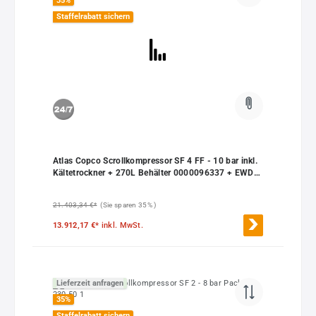
35
%
Staffelrabatt sichern
Atlas Copco Scrollkompressor SF 4 FF - 10 bar inkl.
Kältetrockner + 270L Behälter 0000096337 + EWD
0000006367
21.403,34 €*
(Sie sparen 35% )
13.912,17 €*
inkl. MwSt.
Lieferzeit anfragen
35
%
Staffelrabatt sichern