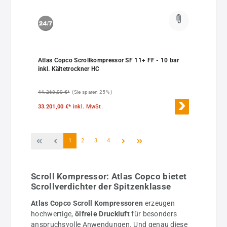
Atlas Copco Scrollkompressor SF 11+ FF - 10 bar
inkl. Kältetrockner HC
44.268,00 €*
(Sie sparen 25% )
33.201,00 €*
inkl. MwSt.
Seite
Seite
Seite
Seite
1
2
3
4
Scroll Kompressor: Atlas Copco bietet
Scrollverdichter der Spitzenklasse
Atlas Copco Scroll Kompressoren
erzeugen
hochwertige,
ölfreie Druckluft
für besonders
anspruchsvolle Anwendungen. Und genau diese