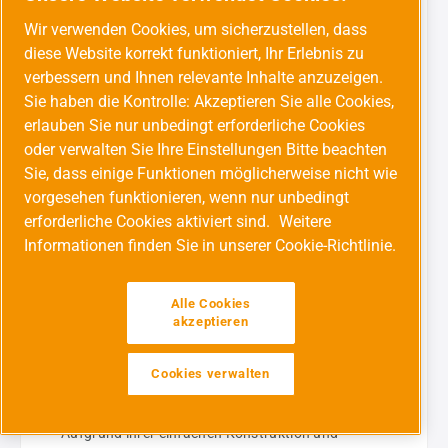
Wir verwenden Cookies, um sicherzustellen, dass
SFD+
diese Website korrekt funktioniert, Ihr Erlebnis zu
Bei den Atlas Copco SFD+ Kompressoren handelt
verbessern und Ihnen relevante Inhalte anzuzeigen.
es sich um Duplex-Anlagen, die über zwei
Sie haben die Kontrolle: Akzeptieren Sie alle Cookies,
Schaltschränke verfügen. Sie können mit einem
erlauben Sie nur unbedingt erforderliche Cookies
oder zwei Hauptmodulen sowie einem oder zwei
oder verwalten Sie Ihre Einstellungen Bitte beachten
Reservemodulen ausgestattet werden, die
Sie, dass einige Funktionen möglicherweise nicht wie
redundant eingesetzt werden können. Erhältlich
vorgesehen funktionieren, wenn nur unbedingt
ab SFD 11+.
erforderliche Cookies aktiviert sind.
Weitere
Informationen finden Sie in unserer Cookie-Richtlinie.
Alle Cookies
Abbildung: Atlas Copco Artikelbezeichnung am Beispiel des
akzeptieren
Scrollverdichters SF+ 6-8 FF 500
Cookies verwalten
Vorteile von Atlas Copco Scroll
Kompressoren auf einen Blick:
Werkzeugleiste anzeigen
Aufgrund ihrer einfachen Konstruktion und