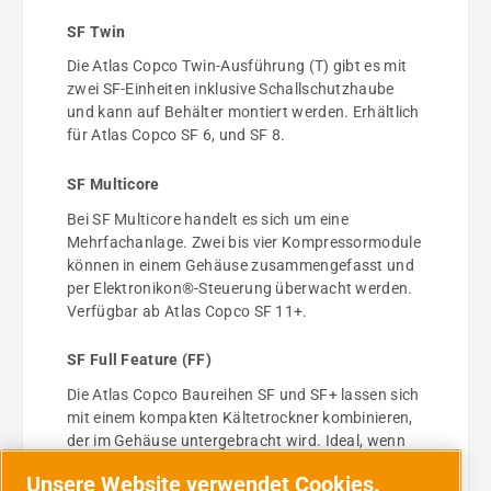
SF Twin
Die Atlas Copco Twin-Ausführung (T) gibt es mit
zwei SF-Einheiten inklusive Schallschutzhaube
und kann auf Behälter montiert werden. Erhältlich
für Atlas Copco SF 6, und SF 8.
SF Multicore
Bei SF Multicore handelt es sich um eine
Mehrfachanlage. Zwei bis vier Kompressormodule
können in einem Gehäuse zusammengefasst und
per Elektronikon®-Steuerung überwacht werden.
Verfügbar ab Atlas Copco SF 11+.
SF Full Feature (FF)
Die Atlas Copco Baureihen SF und SF+ lassen sich
mit einem kompakten Kältetrockner kombinieren,
der im Gehäuse untergebracht wird. Ideal, wenn
trockene Druckluft gewünscht ist. Verfügbar ist
Unsere Website verwendet Cookies.
die Full Feature (FF) Ausführung für alle Typen.