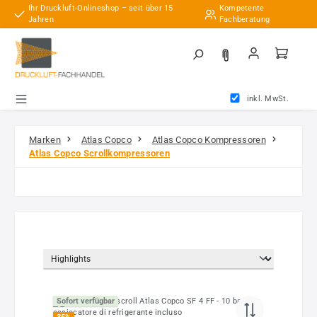
Ihr Druckluft-Onlineshop – seit über 15
Kompetente
Zum Hauptinhalt springen
Jahren
Fachberatung
inkl. MwSt.
Marken
Atlas Copco
Atlas Copco Kompressoren
Atlas Copco Scrollkompressoren
Sofort verfügbar