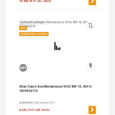
15.458,10 €*
inkl. MwSt.
Lieferzeit anfragen
25
%
Staffelrabatt sichern
Atlas Copco Scrollkompressor SFe2 BM 10, 400 V,
1839036172
8.389,50 €*
(Sie sparen 25% )
6.292,13 €*
inkl. MwSt.