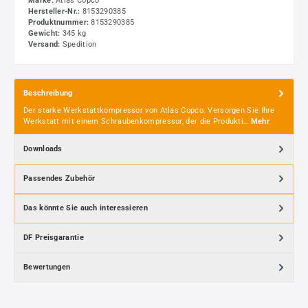
Marke:
Atlas Copco
Hersteller-Nr.:
8153290385
Produktnummer:
8153290385
Gewicht:
345 kg
Versand:
Spedition
Beschreibung
Der starke Werkstattkompressor von Atlas Copco. Versorgen Sie Ihre
Werkstatt mit einem Schraubenkompressor, der die Produkti…
Mehr
Downloads
Passendes Zubehör
Das könnte Sie auch interessieren
DF Preisgarantie
Bewertungen