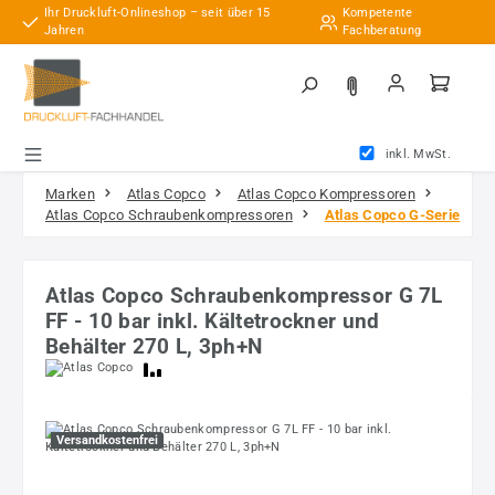
Ihr Druckluft-Onlineshop – seit über 15
Kompetente
Zum Hauptinhalt springen
Jahren
Fachberatung
inkl. MwSt.
Marken
Atlas Copco
Atlas Copco Kompressoren
Atlas Copco Schraubenkompressoren
Atlas Copco G-Serie
Atlas Copco Schraubenkompressor G 7L
FF - 10 bar inkl. Kältetrockner und
Behälter 270 L, 3ph+N
Bildergalerie überspringen
Versandkostenfrei