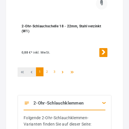
2-Ohr-Schlauchschelle 18 - 22mm, Stahl verzinkt
(W1)
0,88 €*
inkl. MwSt.
Seite
Seite
Seite
1
2
3
2-Ohr-Schlauchklemmen
Folgende 2-Ohr-Schlauchklemmen-
Varianten finden Sie auf dieser Seite: