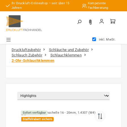
Ihr Druckluft-Onlineshop – seit über 15
Kompetente
Zum Hauptinhalt springen
Jahren
Fachberatung
inkl. MwSt.
Druckluftzubehör
Schläuche und Zubehör
Schlauch Zubehör
Schlauchklemmen
2-Ohr-Schlauchklemmen
Sofort verfügbar
Staffelrabatt sichern