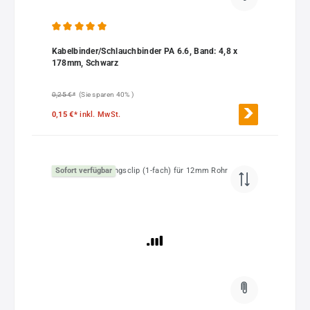
Durchschnittliche Bewertung von 5 von 5 Sternen
Kabelbinder/Schlauchbinder PA 6.6, Band: 4,8 x
178mm, Schwarz
0,25 €*
(Sie sparen 40% )
0,15 €*
inkl. MwSt.
Sofort verfügbar