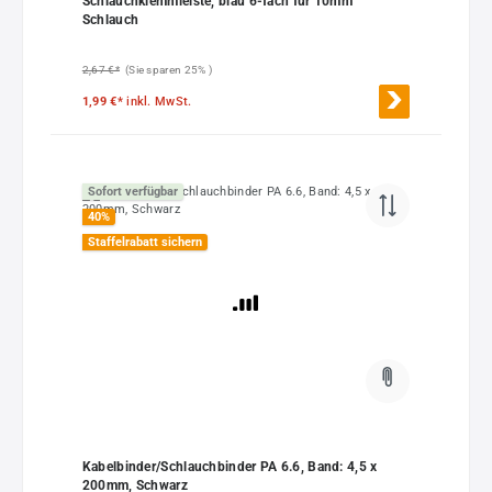
Schlauchklemmleiste, blau 6-fach für 10mm
Schlauch
2,67 €*
(Sie sparen 25% )
1,99 €*
inkl. MwSt.
Sofort verfügbar
40
%
Staffelrabatt sichern
Kabelbinder/Schlauchbinder PA 6.6, Band: 4,5 x
200mm, Schwarz