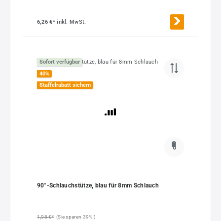
6,26 €*
inkl. MwSt.
Sofort verfügbar
40
%
Staffelrabatt sichern
90°-Schlauchstütze, blau für 8mm Schlauch
1,98 €*
(Sie sparen 39% )