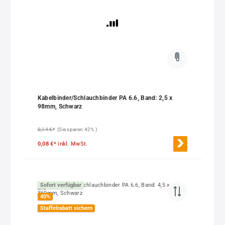
Kabelbinder/Schlauchbinder PA 6.6, Band: 2,5 x
98mm, Schwarz
0,14 €*
(Sie sparen 42% )
0,08 €*
inkl. MwSt.
Sofort verfügbar
40
%
Staffelrabatt sichern