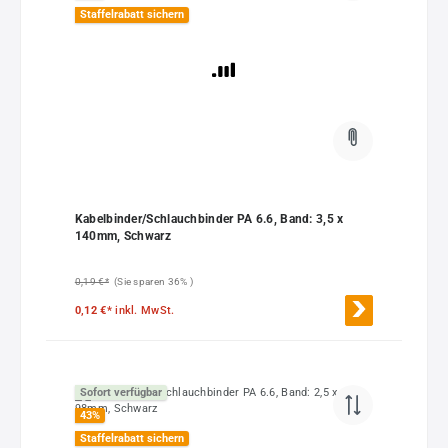
Staffelrabatt sichern
Kabelbinder/Schlauchbinder PA 6.6, Band: 3,5 x
140mm, Schwarz
0,19 €*
(Sie sparen 36% )
0,12 €*
inkl. MwSt.
Sofort verfügbar
43
%
Staffelrabatt sichern