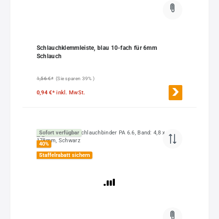
Schlauchklemmleiste, blau 10-fach für 6mm
Schlauch
1,56 €*
(Sie sparen 39% )
0,94 €*
inkl. MwSt.
Sofort verfügbar
40
%
Staffelrabatt sichern