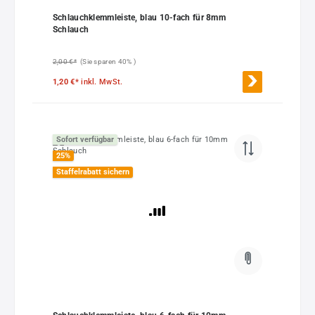
Durchschnittliche Bewertung von 5 von 5 Sternen
Schlauchklemmleiste, blau 10-fach für 8mm
Schlauch
2,00 €*
(Sie sparen 40% )
1,20 €*
inkl. MwSt.
Sofort verfügbar
25
%
Staffelrabatt sichern