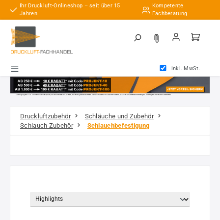
Ihr Druckluft-Onlineshop – seit über 15
Kompetente
Zum Hauptinhalt springen
Jahren
Fachberatung
inkl. MwSt.
Druckluftzubehör
Schläuche und Zubehör
Schlauch Zubehör
Schlauchbefestigung