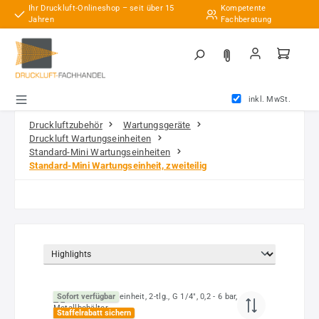
Ihr Druckluft-Onlineshop – seit über 15
Kompetente
Zum Hauptinhalt springen
Jahren
Fachberatung
inkl. MwSt.
Druckluftzubehör
Wartungsgeräte
Druckluft Wartungseinheiten
Standard-Mini Wartungseinheiten
Standard-Mini Wartungseinheit, zweiteilig
Sofort verfügbar
Staffelrabatt sichern