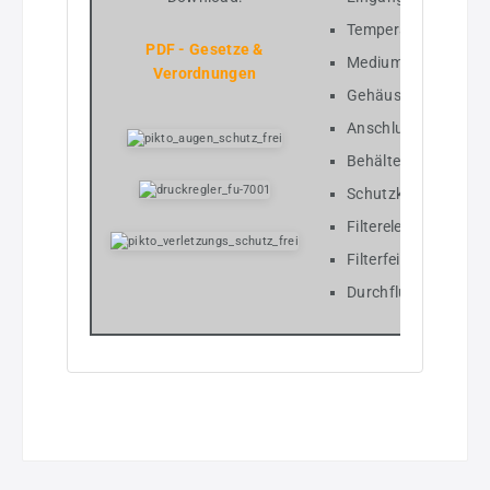
Temperaturbereich 
PDF - Gesetze &
Medium Druckluft
Verordnungen
Gehäuse Werkstoff 
Anschlussgewinde 
Behälter Polycarbo
Schutzkorb Polya
Filterelement Impr
Filterfeinheit 0,3 
Durchflusswertmessu