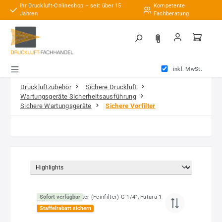
Ihr Druckluft-Onlineshop – seit über 15
Kompetente
Zum Hauptinhalt springen
Jahren
Fachberatung
inkl. MwSt.
Druckluftzubehör
Sichere Druckluft
Wartungsgeräte Sicherheitsausführung
Sichere Wartungsgeräte
Sichere Vorfilter
Sofort verfügbar
Staffelrabatt sichern