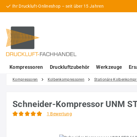
Ihr Druckluft-Onlineshop – seit über 15 Jahren
 Hauptinhalt springen
Zur Suche springen
Zur Hauptnavigation springen
Kompressoren
Druckluftzubehör
Werkzeuge
Ers
Kompressoren
Kolbenkompressoren
Stationäre Kolbenkompr
Schneider-Kompressor UNM S
1 Bewertung
Durchschnittliche Bewertung von 5 von 5 Sternen