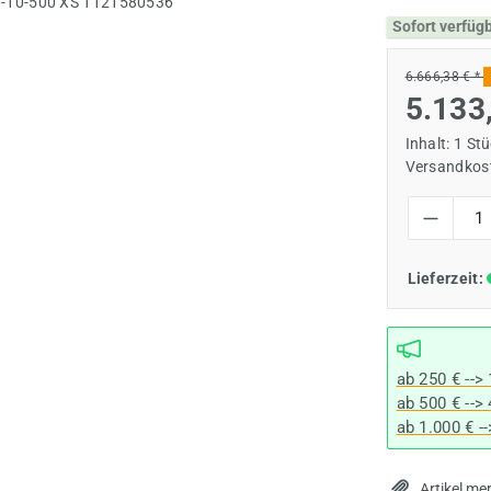
Sofort verfüg
6.666,38 € *
5.133
Inhalt:
1 St
Versandkost
Produkt Anzah
Lieferzeit:
ab 250 € -->
ab 500 € -->
ab 1.000 € -
Artikel me