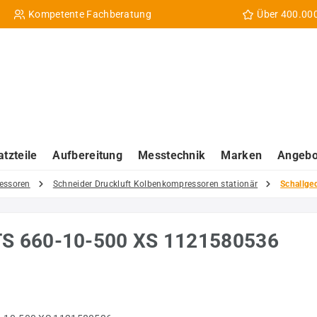
Kompetente Fachberatung
Über 400.00
atzteile
Aufbereitung
Messtechnik
Marken
Angebo
essoren
Schneider Druckluft Kolbenkompressoren stationär
Schallge
TS 660-10-500 XS 1121580536