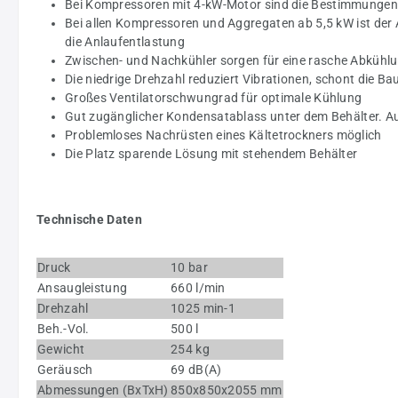
Bei Kompressoren mit 4-kW-Motor sind die Bestimmungen 
Bei allen Kompressoren und Aggregaten ab 5,5 kW ist der
die Anlaufentlastung
Zwischen- und Nachkühler sorgen für eine rasche Abkühlu
Die niedrige Drehzahl reduziert Vibrationen, schont die B
Großes Ventilatorschwungrad für optimale Kühlung
Gut zugänglicher Kondensatablass unter dem Behälter. A
Problemloses Nachrüsten eines Kältetrockners möglich
Die Platz sparende Lösung mit stehendem Behälter
Technische Daten
Druck
10 bar
Ansaugleistung
660 l/min
Drehzahl
1025 min-1
Beh.-Vol.
500 l
Gewicht
254 kg
Geräusch
69 dB(A)
Abmessungen (BxTxH)
850x850x2055 mm