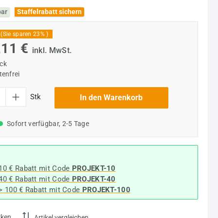
bar
Staffelrabatt sichern
(Sie sparen 23% )
,11 €
inkl. MwSt.
ück
enfrei
l: Gib den gewünschten Wert ein oder benutze die Schaltflächen um die Anzahl
Stk
In den Warenkorb
Sofort verfügbar, 2-5 Tage
 10 € Rabatt mit Code
PROJEKT-10
 40 € Rabatt
mit Code
PROJEKT-40
-> 100 € Rabatt mit Code
PROJEKT-100
rken
Artikel vergleichen