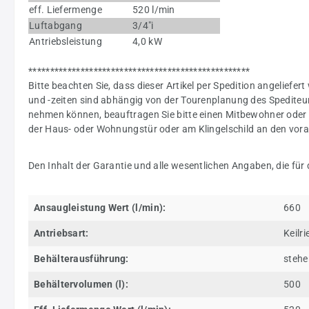
eff. Liefermenge
520 l/min
Luftabgang
3/4"i
Antriebsleistung
4,0 kW
***************************************************
Bitte beachten Sie, dass dieser Artikel per Spedition angeliefert
und -zeiten sind abhängig von der Tourenplanung des Spediteur
nehmen können, beauftragen Sie bitte einen Mitbewohner oder 
der Haus- oder Wohnungstür oder am Klingelschild an den voraus
Den Inhalt der Garantie und alle wesentlichen Angaben, die für
Ansaugleistung Wert (l/min):
660
Antriebsart:
Keilr
Behälterausführung:
steh
Behältervolumen (l):
500