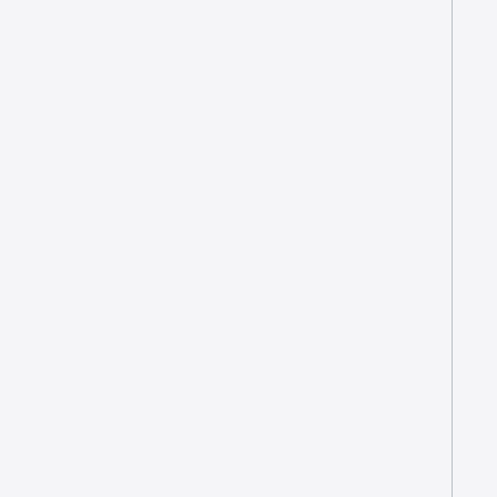
+
+
+