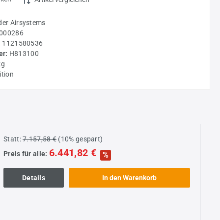
der Airsystems
000286
:
1121580536
r:
H813100
kg
ition
Statt:
7.157,58 €
(
10%
gespart)
6.441,82 €
Preis für alle:
%
+
Details
In den Warenkorb
+