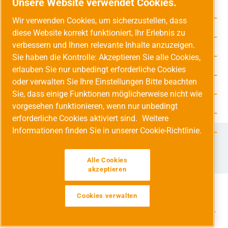
Unsere Website verwendet Cookies.
Service-Hotline
Wir verwenden Cookies, um sicherzustellen, dass
diese Website korrekt funktioniert, Ihr Erlebnis zu
Unsere Vorteile
verbessern und Ihnen relevante Inhalte anzuzeigen.
Versandarten
Sie haben die Kontrolle: Akzeptieren Sie alle Cookies,
erlauben Sie nur unbedingt erforderliche Cookies
Zahlungsarten
oder verwalten Sie Ihre Einstellungen Bitte beachten
Sie, dass einige Funktionen möglicherweise nicht wie
Adresse
vorgesehen funktionieren, wenn nur unbedingt
Umweltschutz & Partnerschaft
erforderliche Cookies aktiviert sind.
Weitere
Informationen finden Sie in unserer Cookie-Richtlinie.
Jetzt auf Social Media folgen!
Facebook
Instagram
YouTube
LinkedIn
Xing
Alle Cookies
akzeptieren
Cookies verwalten
Alle Preise inkl. gesetzl. Mehrwertsteuer zzgl.
Versandkosten
und ggf. Nachnahmegebühren, wenn nicht anders angegeben.
Werkzeugleiste anzeigen
© 2026 Druckluft Fachhandel GmbH - Alle Rechte vorbehalten.