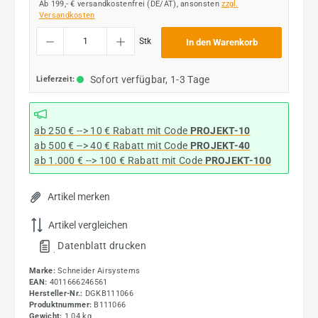
Ab 199,- € versandkostenfrei (DE/AT), ansonsten
zzgl.
Versandkosten
Produkt Anzahl: Gib den gewünschten Wert ein oder benutze die Schaltflächen um die
Stk
In den Warenkorb
Sofort verfügbar, 1-3 Tage
Lieferzeit:
ab 250 € --> 10 € Rabatt mit Code
PROJEKT-10
ab 500 € --> 40 € Rabatt
mit Code
PROJEKT-40
ab 1.000 € --> 100 € Rabatt mit Code
PROJEKT-100
Artikel merken
Artikel vergleichen
Datenblatt drucken
.
Marke:
Schneider Airsystems
EAN:
4011666246561
Hersteller-Nr.:
DGKB111066
Produktnummer:
B111066
Gewicht:
1.04 kg