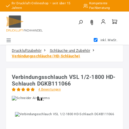
Ihr Druckluft-Onlineshop – seit über 15
Kompetente
Zum Hauptinhalt springen
Jahren
Fachberatung
inkl. MwSt.
Druckluftzubehör
Schläuche und Zubehör
Verbindungsschläuche (HD-Schläuche)
Verbindungsschlauch VSL 1/2-1800 HD-
Schlauch DGKB111066
4 Bewertungen
Durchschnittliche Bewertung von 4.88 von 5 Sternen
Bildergalerie überspringen