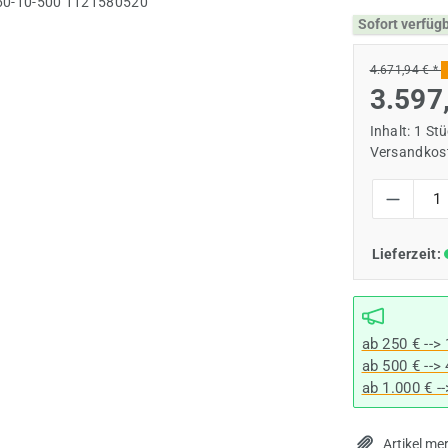
Sofort verfüg
4.671,94 € *
3.597
Inhalt:
1 St
Versandkost
Produkt Anzah
Lieferzeit:
ab 250 € -->
ab 500 € -->
ab 1.000 € -
Artikel me