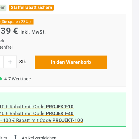
bar
Staffelrabatt sichern
(Sie sparen 23% )
,39 €
inkl. MwSt.
ück
enfrei
l: Gib den gewünschten Wert ein oder benutze die Schaltflächen um die Anzahl
Stk
In den Warenkorb
4-7 Werktage
 10 € Rabatt mit Code
PROJEKT-10
 40 € Rabatt
mit Code
PROJEKT-40
-> 100 € Rabatt mit Code
PROJEKT-100
rken
Artikel vergleichen