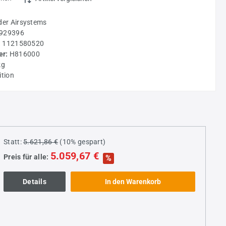
der Airsystems
929396
:
1121580520
r:
H816000
kg
ition
Statt:
5.621,86 €
(
10%
gespart)
5.059,67 €
Preis für alle:
%
+
Details
In den Warenkorb
+