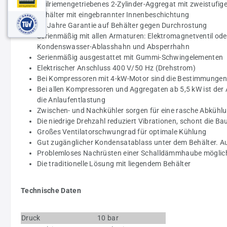
Keilriemengetriebenes 2-Zylinder-Aggregat mit zweistufig
Behälter mit eingebrannter Innenbeschichtung
15 Jahre Garantie auf Behälter gegen Durchrostung
Serienmäßig mit allen Armaturen: Elektromagnetventil oder
Kondenswasser-Ablasshahn und Absperrhahn
Serienmäßig ausgestattet mit Gummi-Schwingelementen
Elektrischer Anschluss 400 V/50 Hz (Drehstrom)
Bei Kompressoren mit 4-kW-Motor sind die Bestimmungen 
Bei allen Kompressoren und Aggregaten ab 5,5 kW ist der
die Anlaufentlastung
Zwischen- und Nachkühler sorgen für eine rasche Abkühlu
Die niedrige Drehzahl reduziert Vibrationen, schont die B
Großes Ventilatorschwungrad für optimale Kühlung
Gut zugänglicher Kondensatablass unter dem Behälter. A
Problemloses Nachrüsten einer Schalldämmhaube möglich
Die traditionelle Lösung mit liegendem Behälter
Technische Daten
Druck
10 bar