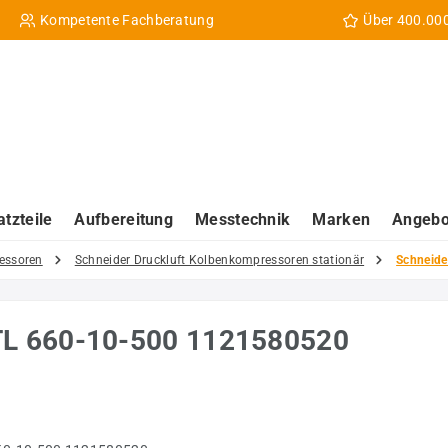
Kompetente Fachberatung
Über 400.00
atzteile
Aufbereitung
Messtechnik
Marken
Angebo
essoren
Schneider Druckluft Kolbenkompressoren stationär
Schneide
TL 660-10-500 1121580520