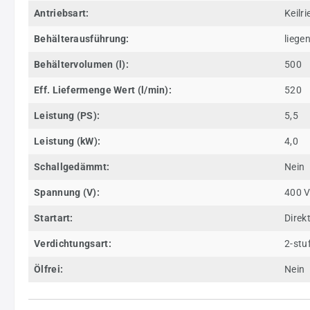
Antriebsart:
Keilr
Behälterausführung:
liege
Behältervolumen (l):
500
Eff. Liefermenge Wert (l/min):
520
Leistung (PS):
5,5
Leistung (kW):
4,0
Schallgedämmt:
Nein
Spannung (V):
400 
Startart:
Direk
Verdichtungsart:
2-stu
Ölfrei:
Nein