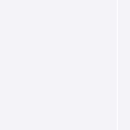
+
+
+
+