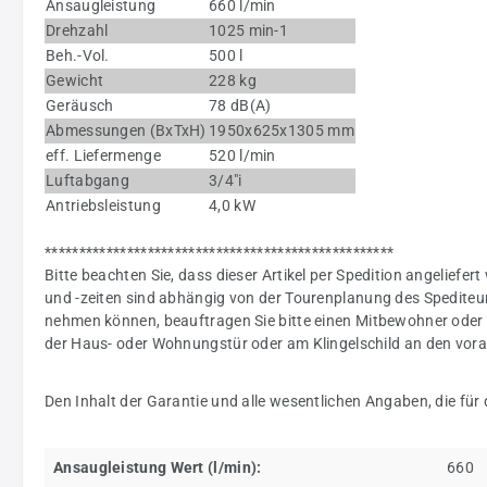
Ansaugleistung
660 l/min
Drehzahl
1025 min-1
Beh.-Vol.
500 l
Gewicht
228 kg
Geräusch
78 dB(A)
Abmessungen (BxTxH)
1950x625x1305 mm
eff. Liefermenge
520 l/min
Luftabgang
3/4"i
Antriebsleistung
4,0 kW
***************************************************
Bitte beachten Sie, dass dieser Artikel per Spedition angeliefert
und -zeiten sind abhängig von der Tourenplanung des Spediteur
nehmen können, beauftragen Sie bitte einen Mitbewohner oder 
der Haus- oder Wohnungstür oder am Klingelschild an den voraus
Den Inhalt der Garantie und alle wesentlichen Angaben, die für
Ansaugleistung Wert (l/min):
660