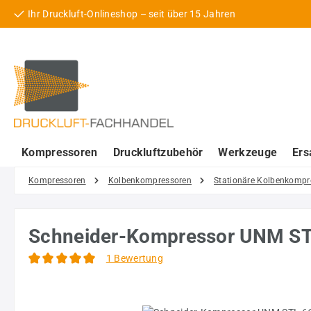
Ihr Druckluft-Onlineshop – seit über 15 Jahren
 Hauptinhalt springen
Zur Suche springen
Zur Hauptnavigation springen
Kompressoren
Druckluftzubehör
Werkzeuge
Ers
Kompressoren
Kolbenkompressoren
Stationäre Kolbenkompr
Schneider-Kompressor UNM S
1 Bewertung
Durchschnittliche Bewertung von 5 von 5 Sternen