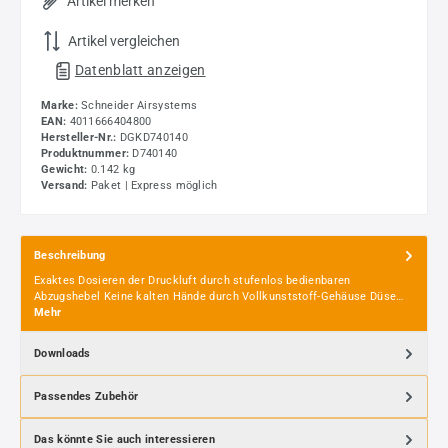
Artikel merken
Artikel vergleichen
Datenblatt anzeigen
Marke:
Schneider Airsystems
EAN:
4011666404800
Hersteller-Nr.:
DGKD740140
Produktnummer:
D740140
Gewicht:
0.142 kg
Versand:
Paket | Express möglich
Beschreibung
Exaktes Dosieren der Druckluft durch stufenlos bedienbaren
Abzugshebel Keine kalten Hände durch Vollkunststoff-Gehäuse Düse…
Mehr
Downloads
Passendes Zubehör
Das könnte Sie auch interessieren