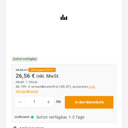
Sofort verfügbar
38,08 € *
(Sie sparen 30% )
26,56 €
inkl. MwSt.
Inhalt:
1 Stück
Ab 199,- € versandkostenfrei (DE/AT), ansonsten
zzgl.
Versandkosten
Produkt Anzahl: Gib den gewünschten Wert ein oder benutze die Schaltflächen um die
Stk
In den Warenkorb
Sofort verfügbar, 1-3 Tage
Lieferzeit: