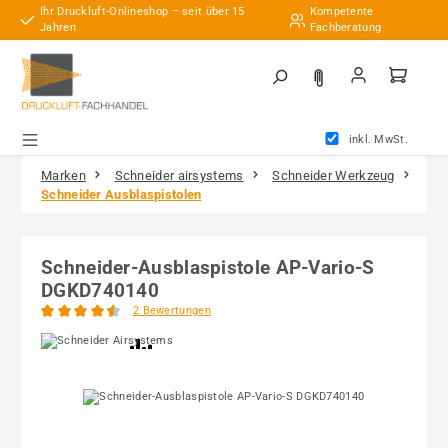
Ihr Druckluft-Onlineshop – seit über 15
Kompetente
Zum Hauptinhalt springen
Jahren
Fachberatung
inkl. MwSt.
Marken
Schneider airsystems
Schneider Werkzeug
Schneider Ausblaspistolen
Schneider-Ausblaspistole AP-Vario-S
DGKD740140
2 Bewertungen
Durchschnittliche Bewertung von 4.5 von 5 Sternen
Bildergalerie überspringen