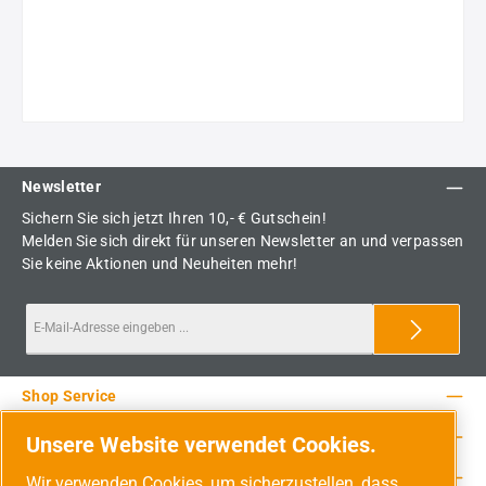
Newsletter
Sichern Sie sich jetzt Ihren 10,- € Gutschein!
Melden Sie sich direkt für unseren Newsletter an und verpassen
Sie keine Aktionen und Neuheiten mehr!
Shop Service
Rechtliche Hinweise
Unsere Website verwendet Cookies.
Service-Hotline
Wir verwenden Cookies, um sicherzustellen, dass