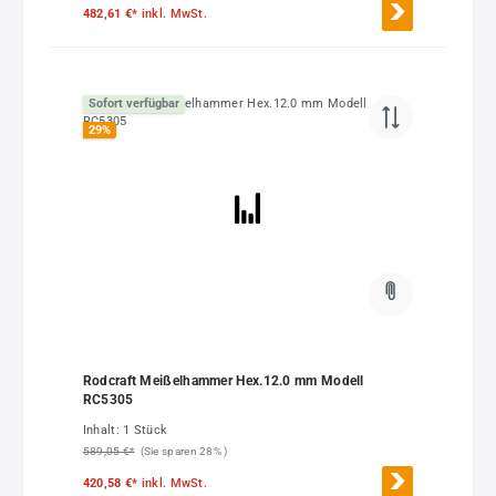
482,61 €*
inkl. MwSt.
Sofort verfügbar
29
%
Rodcraft Meißelhammer Hex.12.0 mm Modell
RC5305
Inhalt:
1 Stück
589,05 €*
(Sie sparen 28% )
420,58 €*
inkl. MwSt.