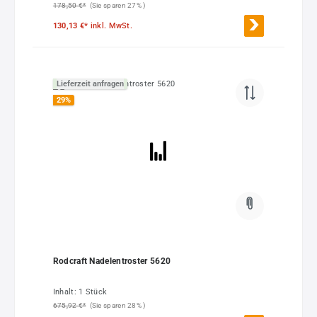
178,50 €*
(Sie sparen 27% )
130,13 €*
inkl. MwSt.
Lieferzeit anfragen
29
%
Rodcraft Nadelentroster 5620
Inhalt:
1 Stück
675,92 €*
(Sie sparen 28% )