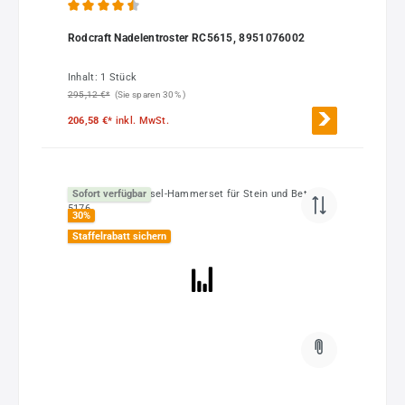
Durchschnittliche Bewertung von 4.5 von 5 Sternen
Rodcraft Nadelentroster RC5615, 8951076002
Inhalt:
1 Stück
295,12 €*
(Sie sparen 30% )
206,58 €*
inkl. MwSt.
Sofort verfügbar
30
%
Staffelrabatt sichern