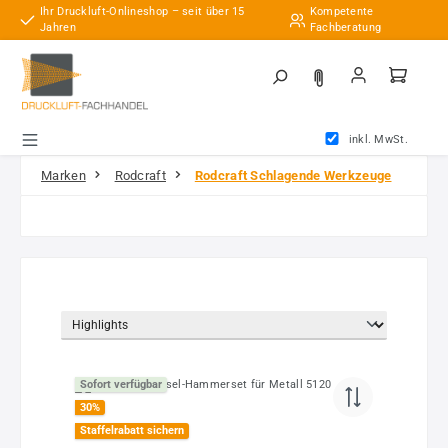
Ihr Druckluft-Onlineshop – seit über 15
Kompetente
Zum Hauptinhalt springen
Jahren
Fachberatung
inkl. MwSt.
Marken
Rodcraft
Rodcraft Schlagende Werkzeuge
Sofort verfügbar
30
%
Staffelrabatt sichern