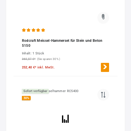
Durchschnittliche Bewertung von 5 von 5 Sternen
Rodcraft Meissel-Hammerset für Stein und Beton
5150
Inhalt:
1 Stück
360,57 €*
(Sie sparen 30% )
252,40 €*
inkl. MwSt.
Sofort verfügbar
30
%