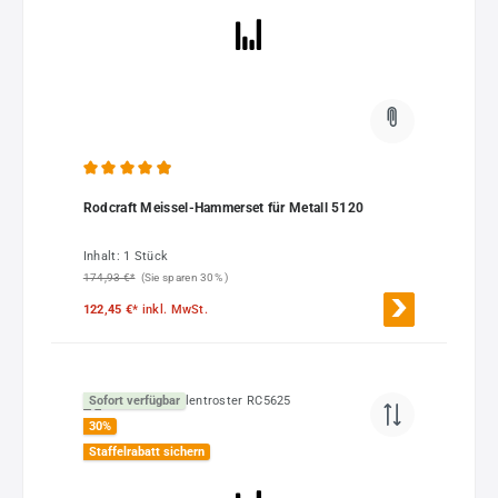
Durchschnittliche Bewertung von 4.9 von 5 Sternen
Rodcraft Meissel-Hammerset für Metall 5120
Inhalt:
1 Stück
174,93 €*
(Sie sparen 30% )
122,45 €*
inkl. MwSt.
Sofort verfügbar
30
%
Staffelrabatt sichern