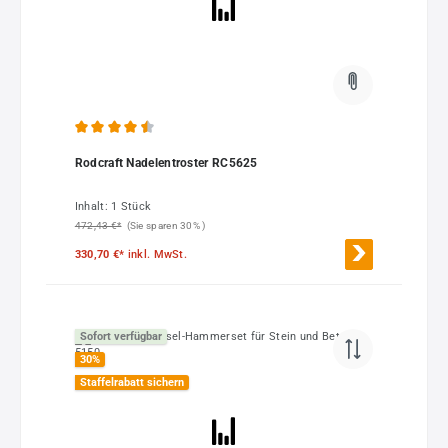
Durchschnittliche Bewertung von 4.5 von 5 Sternen
Rodcraft Nadelentroster RC5625
Inhalt:
1 Stück
472,43 €*
(Sie sparen 30% )
330,70 €*
inkl. MwSt.
Sofort verfügbar
30
%
Staffelrabatt sichern