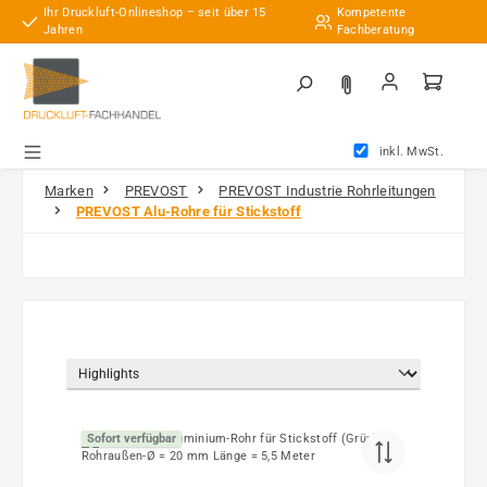
Ihr Druckluft-Onlineshop – seit über 15
Kompetente
Zum Hauptinhalt springen
Jahren
Fachberatung
inkl. MwSt.
Marken
PREVOST
PREVOST Industrie Rohrleitungen
PREVOST Alu-Rohre für Stickstoff
Sofort verfügbar