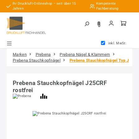
Ihr Druckluft-Onlineshop – seit über 15
Kompetente
Zum Hauptinhalt springen
Jahren
Fachberatung
inkl. MwSt.
Marken
Prebena
Prebena Nägel & Klammern
Prebena Stauchkopfnägel
Prebena Stauchkopfnägel Typ J
Prebena Stauchkopfnägel J25CRF
rostfrei
Bildergalerie überspringen