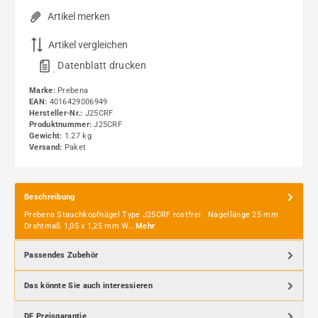
Artikel merken
Artikel vergleichen
Datenblatt drucken
.
Marke:
Prebena
EAN:
4016429006949
Hersteller-Nr.:
J25CRF
Produktnummer:
J25CRF
Gewicht:
1.27 kg
Versand:
Paket
Beschreibung
Prebena Stauchkopfnägel Type J25CRF rostfrei Nagellänge 25 mm
Drahtmaß 1,05 x 1,25 mm W…
Mehr
Passendes Zubehör
Das könnte Sie auch interessieren
DF Preisgarantie