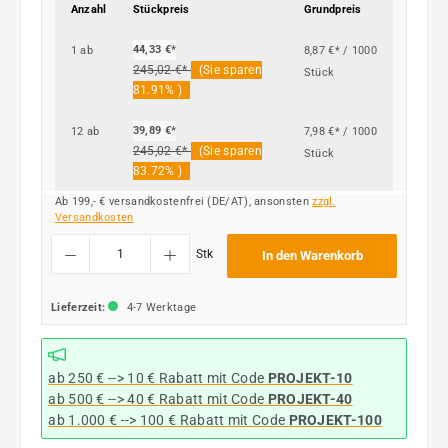
Anzahl
Stückpreis
Grundpreis
44,33 €*
1
ab
8,87 €* / 1000
245,02 €*
(Sie sparen
Stück
81.91% )
39,89 €*
12
ab
7,98 €* / 1000
245,02 €*
(Sie sparen
Stück
83.72% )
Ab 199,- € versandkostenfrei (DE/AT), ansonsten
zzgl.
Versandkosten
Produkt Anzahl: Gib den gewünschten Wert ein oder benutze die Schaltflächen um die
Stk
In den Warenkorb
Lieferzeit:
4-7 Werktage
ab 250 € --> 10 € Rabatt mit Code
PROJEKT-10
ab 500 € --> 40 € Rabatt
mit Code
PROJEKT-40
ab 1.000 € --> 100 € Rabatt mit Code
PROJEKT-100