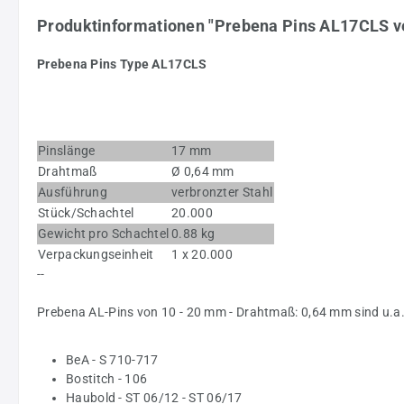
Produktinformationen "Prebena Pins AL17CLS ve
Prebena Pins Type AL17CLS
Pinslänge
17 mm
Drahtmaß
Ø 0,64 mm
Ausführung
verbronzter Stahl
Stück/Schachtel
20.000
Gewicht pro Schachtel
0.88 kg
Verpackungseinheit
1 x 20.000
--
Prebena AL-Pins von 10 - 20 mm - Drahtmaß: 0,64 mm sind u.a
BeA - S 710-717
Bostitch - 106
Haubold - ST 06/12 - ST 06/17