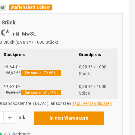
bar
Staffelrabatt sichern
 Stück
 €*
inkl. MwSt.
0 Stück
(0,98 €* / 1000 Stück)
Stückpreis
Grundpreis
0,98 €* / 1000
19,64 €*
96,63 €*
(Sie sparen 79.68% )
Stück
0,88 €* / 1000
17,67 €*
96,63 €*
(Sie sparen 81.71% )
Stück
versandkostenfrei (DE/AT), ansonsten
zzgl. Versandkosten
l: Gib den gewünschten Wert ein oder benutze die Schaltflächen um die Anzahl
Stk
In den Warenkorb
4-7 Werktage