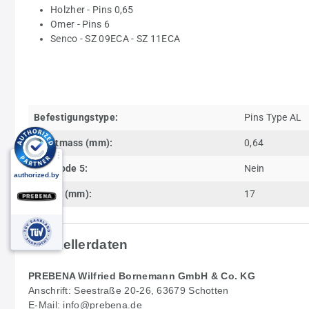
Holzher - Pins 0,65
Omer - Pins 6
Senco - SZ 09ECA - SZ 11ECA
Befestigungstype:
Pins Type AL
Drahtmass (mm):
0,64
Eurocode 5:
Nein
Länge (mm):
17
Herstellerdaten
PREBENA Wilfried Bornemann GmbH & Co. KG
Anschrift: Seestraße 20-26, 63679 Schotten
E-Mail: info@prebena.de