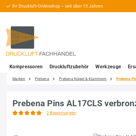
Ihr Druckluft-Onlineshop – seit über 15 Jahren
 Hauptinhalt springen
Zur Suche springen
Zur Hauptnavigation springen
Kompressoren
Druckluftzubehör
Werkzeuge
Ers
Marken
Prebena
Prebena Nägel & Klammern
Prebena Pi
Prebena Pins AL17CLS verbronz
2 Bewertungen
Durchschnittliche Bewertung von 5 von 5 Sternen