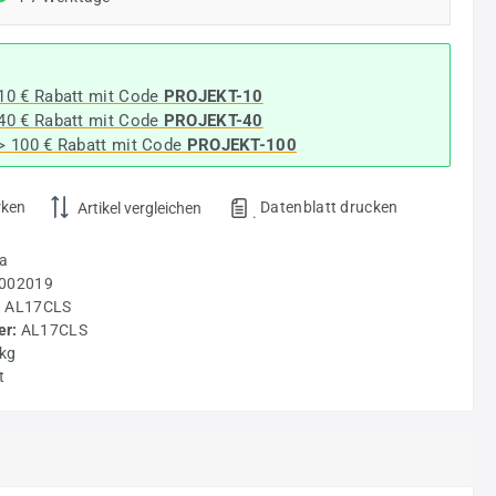
 10 € Rabatt mit Code
PROJEKT-10
 40 € Rabatt
mit Code
PROJEKT-40
-> 100 € Rabatt mit Code
PROJEKT-100
rken
Datenblatt drucken
Artikel vergleichen
.
a
002019
:
AL17CLS
r:
AL17CLS
 kg
t