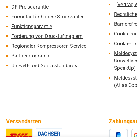
Vertrag 
DF Preisgarantie
Rechtlich
Formular für höhere Stückzahlen
Barrierefr
Funktionsgarantie
Cookie-Ric
Förderung von Druckluftnaglern
Cookie-Ei
Regionaler Kompressoren-Service
Meldesyst
Partnerprogramm
Umweltver
Umwelt- und Sozialstandards
SpeakUp)
Meldesyst
(Atlas Co
Versandarten
Zahlungsa